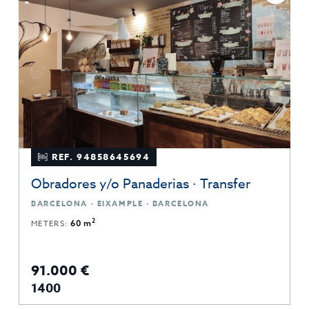
REF. 94858645694
Obradores y/o Panaderias · Transfer
BARCELONA · EIXAMPLE · BARCELONA
2
METERS:
60 m
91.000 €
1400