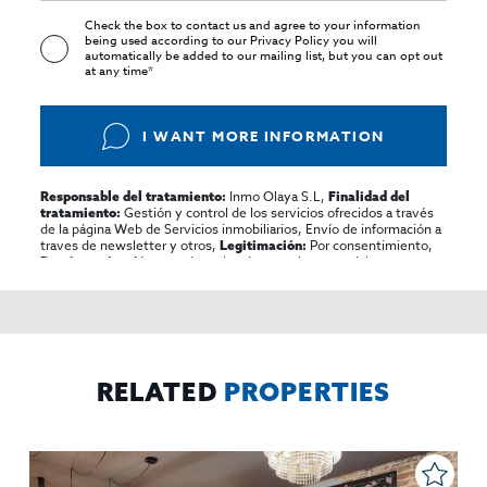
Check the box to contact us and agree to your information
being used according to our
Privacy Policy
you will
automatically be added to our mailing list, but you can opt out
at any time*
I WANT MORE INFORMATION
Inmo Olaya S.L,
Responsable del tratamiento:
Finalidad del
Gestión y control de los servicios ofrecidos a través
tratamiento:
de la página Web de Servicios inmobiliarios, Envío de información a
traves de newsletter y otros,
Por consentimiento,
Legitimación:
No se cederan los datos, salvo para elaborar
Destinatarios:
contabilidad,
Acceder,
Derechos de las personas interesadas:
rectificar y suprimir los datos, solicitar la portabilidad de los
mismos, oponerse altratamiento y solicitar la limitación de éste,
El Propio interesado,
Procedencia de los datos:
Información
Puede consultarse la información adicional y detallada
Adicional:
sobre protección de datos
Aquí
.
RELATED
PROPERTIES