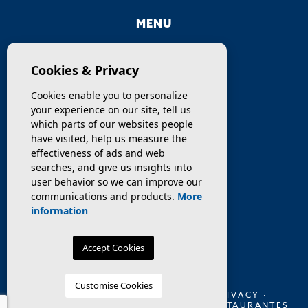
MENU
COMPANY
Cookies & Privacy
PROPERTIES
Cookies enable you to personalize
your experience on our site, tell us
SERVICES
which parts of our websites people
have visited, help us measure the
effectiveness of ads and web
SELL / TRANSFER
searches, and give us insights into
user behavior so we can improve our
NEWS
communications and products.
More
information
Accept Cookies
Customise Cookies
© 2026 INMO OLAYA LEGAL ·
LEGAL
·
PRIVACY
·
COOKIES
·
WEB MAP
·
TRASPASO DE RESTAURANTES