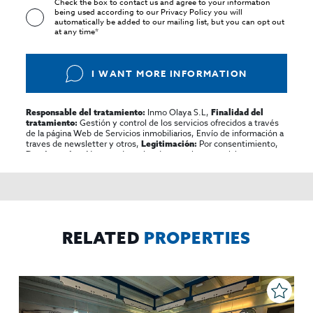
Check the box to contact us and agree to your information
being used according to our
Privacy Policy
you will
automatically be added to our mailing list, but you can opt out
at any time*
I WANT MORE INFORMATION
Inmo Olaya S.L,
Responsable del tratamiento:
Finalidad del
Gestión y control de los servicios ofrecidos a través
tratamiento:
de la página Web de Servicios inmobiliarios, Envío de información a
traves de newsletter y otros,
Por consentimiento,
Legitimación:
No se cederan los datos, salvo para elaborar
Destinatarios:
contabilidad,
Acceder,
Derechos de las personas interesadas:
rectificar y suprimir los datos, solicitar la portabilidad de los
mismos, oponerse altratamiento y solicitar la limitación de éste,
El Propio interesado,
Procedencia de los datos:
Información
Puede consultarse la información adicional y detallada
Adicional:
sobre protección de datos
Aquí
.
RELATED
PROPERTIES