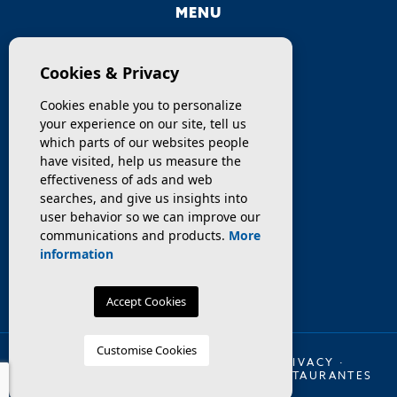
MENU
COMPANY
Cookies & Privacy
PROPERTIES
Cookies enable you to personalize
your experience on our site, tell us
SERVICES
which parts of our websites people
have visited, help us measure the
effectiveness of ads and web
SELL / TRANSFER
searches, and give us insights into
user behavior so we can improve our
NEWS
communications and products.
More
information
Accept Cookies
Customise Cookies
© 2026 INMO OLAYA LEGAL ·
LEGAL
·
PRIVACY
·
COOKIES
·
WEB MAP
·
TRASPASO DE RESTAURANTES
EN BARCELONA