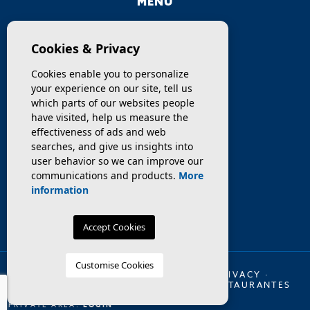
MENU
COMPANY
Cookies & Privacy
PROPERTIES
Cookies enable you to personalize
your experience on our site, tell us
SERVICES
which parts of our websites people
have visited, help us measure the
effectiveness of ads and web
SELL / TRANSFER
searches, and give us insights into
user behavior so we can improve our
NEWS
communications and products.
More
information
Accept Cookies
Customise Cookies
© 2026 INMO OLAYA LEGAL ·
LEGAL
·
PRIVACY
·
COOKIES
·
WEB MAP
·
TRASPASO DE RESTAURANTES
EN BARCELONA
PRIVATE AREA:
LOGIN