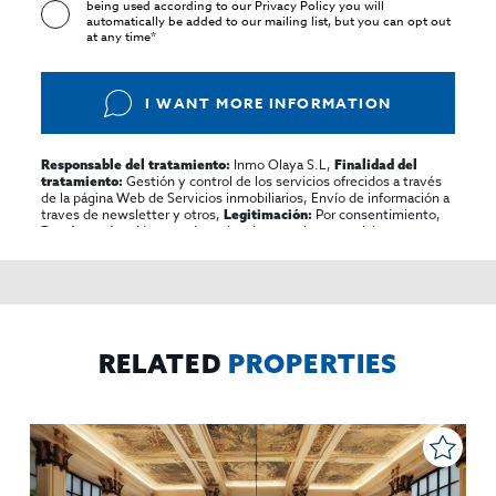
being used according to our
Privacy Policy
you will
automatically be added to our mailing list, but you can opt out
at any time*
I WANT MORE INFORMATION
Inmo Olaya S.L,
Responsable del tratamiento:
Finalidad del
Gestión y control de los servicios ofrecidos a través
tratamiento:
de la página Web de Servicios inmobiliarios, Envío de información a
traves de newsletter y otros,
Por consentimiento,
Legitimación:
No se cederan los datos, salvo para elaborar
Destinatarios:
contabilidad,
Acceder,
Derechos de las personas interesadas:
rectificar y suprimir los datos, solicitar la portabilidad de los
mismos, oponerse altratamiento y solicitar la limitación de éste,
El Propio interesado,
Procedencia de los datos:
Información
Puede consultarse la información adicional y detallada
Adicional:
sobre protección de datos
Aquí
.
RELATED
PROPERTIES