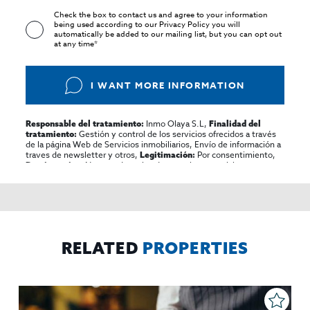
Check the box to contact us and agree to your information
being used according to our
Privacy Policy
you will
automatically be added to our mailing list, but you can opt out
at any time*
I WANT MORE INFORMATION
Inmo Olaya S.L,
Responsable del tratamiento:
Finalidad del
Gestión y control de los servicios ofrecidos a través
tratamiento:
de la página Web de Servicios inmobiliarios, Envío de información a
traves de newsletter y otros,
Por consentimiento,
Legitimación:
No se cederan los datos, salvo para elaborar
Destinatarios:
contabilidad,
Acceder,
Derechos de las personas interesadas:
rectificar y suprimir los datos, solicitar la portabilidad de los
mismos, oponerse altratamiento y solicitar la limitación de éste,
El Propio interesado,
Procedencia de los datos:
Información
Puede consultarse la información adicional y detallada
Adicional:
sobre protección de datos
Aquí
.
RELATED
PROPERTIES