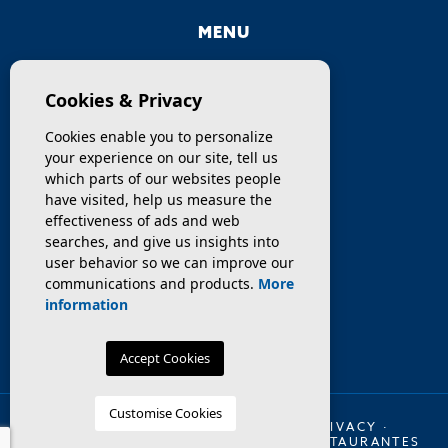
MENU
COMPANY
Cookies & Privacy
PROPERTIES
Cookies enable you to personalize
your experience on our site, tell us
SERVICES
which parts of our websites people
have visited, help us measure the
effectiveness of ads and web
SELL / TRANSFER
searches, and give us insights into
user behavior so we can improve our
NEWS
communications and products.
More
information
Accept Cookies
Customise Cookies
© 2026 INMO OLAYA LEGAL ·
LEGAL
·
PRIVACY
·
COOKIES
·
WEB MAP
·
TRASPASO DE RESTAURANTES