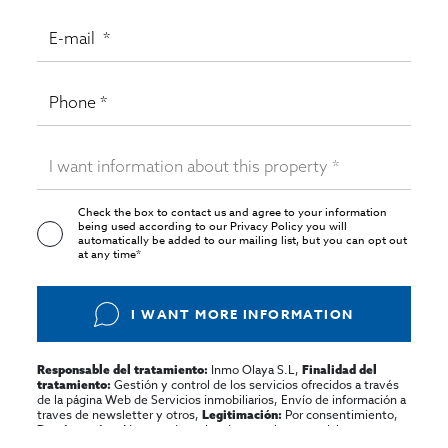
Check the box to contact us and agree to your information
being used according to our
Privacy Policy
you will
automatically be added to our mailing list, but you can opt out
at any time*
I WANT MORE INFORMATION
Inmo Olaya S.L,
Responsable del tratamiento:
Finalidad del
Gestión y control de los servicios ofrecidos a través
tratamiento:
de la página Web de Servicios inmobiliarios, Envío de información a
traves de newsletter y otros,
Por consentimiento,
Legitimación:
No se cederan los datos, salvo para elaborar
Destinatarios:
contabilidad,
Acceder,
Derechos de las personas interesadas: