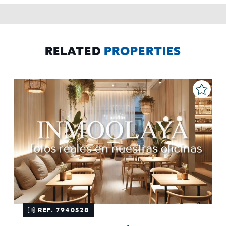
rectificar y suprimir los datos, solicitar la portabilidad de los
mismos, oponerse altratamiento y solicitar la limitación de éste,
El Propio interesado,
Procedencia de los datos:
Información
Puede consultarse la información adicional y detallada
Adicional:
sobre protección de datos
Aquí
.
RELATED
PROPERTIES
REF. 7940528