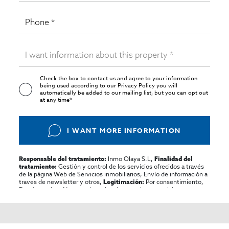
Check the box to contact us and agree to your information
being used according to our
Privacy Policy
you will
automatically be added to our mailing list, but you can opt out
at any time*
I WANT MORE INFORMATION
Inmo Olaya S.L,
Responsable del tratamiento:
Finalidad del
Gestión y control de los servicios ofrecidos a través
tratamiento:
de la página Web de Servicios inmobiliarios, Envío de información a
traves de newsletter y otros,
Por consentimiento,
Legitimación:
No se cederan los datos, salvo para elaborar
Destinatarios:
contabilidad,
Acceder,
Derechos de las personas interesadas:
rectificar y suprimir los datos, solicitar la portabilidad de los
mismos, oponerse altratamiento y solicitar la limitación de éste,
El Propio interesado,
Procedencia de los datos:
Información
Puede consultarse la información adicional y detallada
Adicional: