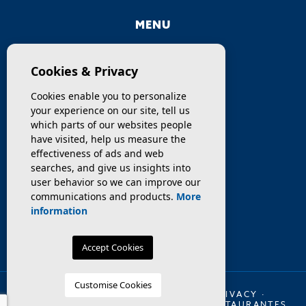
MENU
COMPANY
Cookies & Privacy
PROPERTIES
Cookies enable you to personalize
your experience on our site, tell us
SERVICES
which parts of our websites people
have visited, help us measure the
effectiveness of ads and web
SELL / TRANSFER
searches, and give us insights into
user behavior so we can improve our
NEWS
communications and products.
More
information
Accept Cookies
Customise Cookies
© 2026 INMO OLAYA LEGAL ·
LEGAL
·
PRIVACY
·
COOKIES
·
WEB MAP
·
TRASPASO DE RESTAURANTES