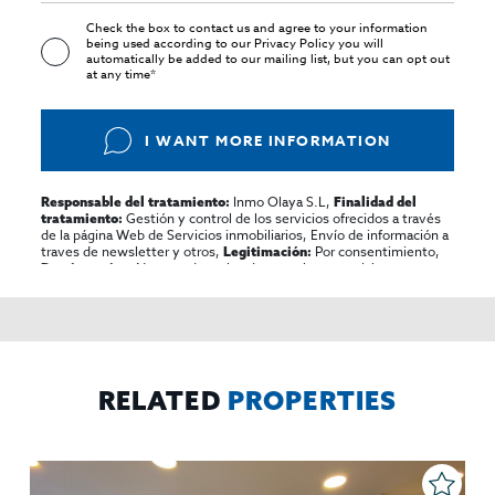
Check the box to contact us and agree to your information
being used according to our
Privacy Policy
you will
automatically be added to our mailing list, but you can opt out
at any time*
I WANT MORE INFORMATION
Inmo Olaya S.L,
Responsable del tratamiento:
Finalidad del
Gestión y control de los servicios ofrecidos a través
tratamiento:
de la página Web de Servicios inmobiliarios, Envío de información a
traves de newsletter y otros,
Por consentimiento,
Legitimación:
No se cederan los datos, salvo para elaborar
Destinatarios:
contabilidad,
Acceder,
Derechos de las personas interesadas:
rectificar y suprimir los datos, solicitar la portabilidad de los
mismos, oponerse altratamiento y solicitar la limitación de éste,
El Propio interesado,
Procedencia de los datos:
Información
Puede consultarse la información adicional y detallada
Adicional:
sobre protección de datos
Aquí
.
RELATED
PROPERTIES