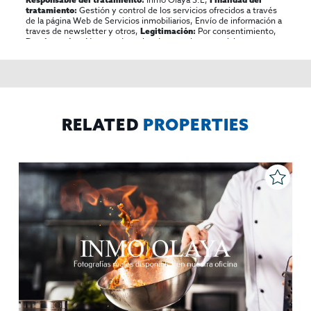
Gestión y control de los servicios ofrecidos a través
tratamiento:
de la página Web de Servicios inmobiliarios, Envío de información a
traves de newsletter y otros,
Por consentimiento,
Legitimación:
No se cederan los datos, salvo para elaborar
Destinatarios:
contabilidad,
Acceder,
Derechos de las personas interesadas:
rectificar y suprimir los datos, solicitar la portabilidad de los
mismos, oponerse altratamiento y solicitar la limitación de éste,
El Propio interesado,
Procedencia de los datos:
Información
Puede consultarse la información adicional y detallada
Adicional:
sobre protección de datos
Aquí
.
RELATED
PROPERTIES