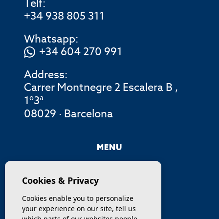
Telf:
+34 938 805 311
Whatsapp:
+34 604 270 991
Address:
Carrer Montnegre 2 Escalera B ,
1º3ª
08029 · Barcelona
MENU
COMPANY
Cookies & Privacy
PROPERTIES
Cookies enable you to personalize
your experience on our site, tell us
SERVICES
which parts of our websites people