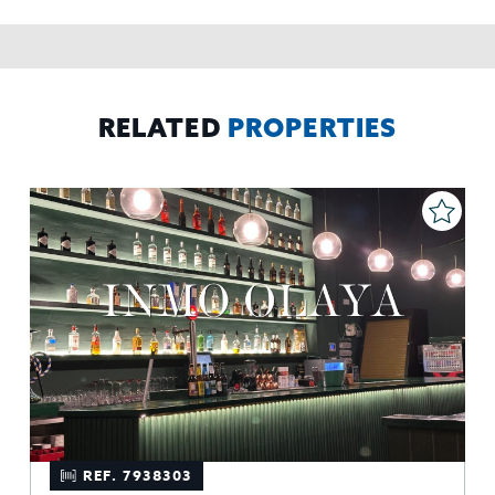
contabilidad,
Acceder,
Derechos de las personas interesadas:
rectificar y suprimir los datos, solicitar la portabilidad de los
mismos, oponerse altratamiento y solicitar la limitación de éste,
El Propio interesado,
Procedencia de los datos:
Información
Puede consultarse la información adicional y detallada
Adicional:
sobre protección de datos
Aquí
.
RELATED
PROPERTIES
REF. 7938303