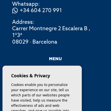
Whatsapp:
+34 604 270 991
Address:
Carrer Montnegre 2 Escalera B ,
1º3ª
08029 · Barcelona
MENU
COMPANY
Cookies & Privacy
PROPERTIES
Cookies enable you to personalize
your experience on our site, tell us
SERVICES
which parts of our websites people
have visited, help us measure the
effectiveness of ads and web
SELL / TRANSFER
searches, and give us insights into