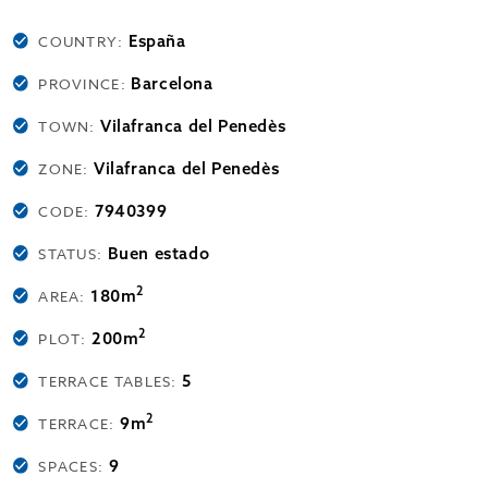
España
COUNTRY:
Barcelona
PROVINCE:
Vilafranca del Penedès
TOWN:
Vilafranca del Penedès
ZONE:
7940399
CODE:
Buen estado
STATUS:
2
180m
AREA:
2
200m
PLOT:
5
TERRACE TABLES:
2
9m
TERRACE:
9
SPACES: