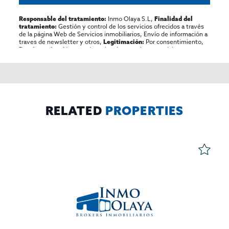
Inmo Olaya S.L,
Responsable del tratamiento:
Finalidad del
Gestión y control de los servicios ofrecidos a través
tratamiento:
de la página Web de Servicios inmobiliarios, Envío de información a
traves de newsletter y otros,
Por consentimiento,
Legitimación:
No se cederan los datos, salvo para elaborar
Destinatarios:
contabilidad,
Acceder,
Derechos de las personas interesadas:
rectificar y suprimir los datos, solicitar la portabilidad de los
mismos, oponerse altratamiento y solicitar la limitación de éste,
El Propio interesado,
Procedencia de los datos:
Información
Puede consultarse la información adicional y detallada
Adicional:
sobre protección de datos
Aquí
.
RELATED
PROPERTIES