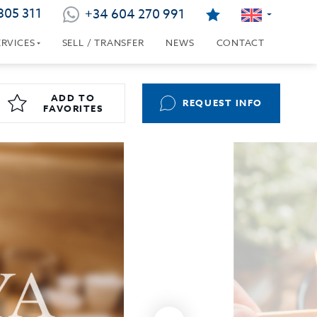
805 311
+34 604 270 991
ERVICES
SELL / TRANSFER
NEWS
CONTACT
ADD TO
REQUEST INFO
FAVORITES