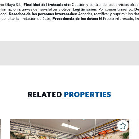
mo Olaya S.L,
Gestión y control de los servicios ofrec
Finalidad del tratamiento:
información a traves de newsletter y otros,
Por consentimiento,
Legitimación:
De
lidad,
Acceder, rectificar y suprimir los dat
Derechos de las personas interesadas:
olicitar la limitación de éste,
El Propio interesado,
Procedencia de los datos:
I
al y detallada sobre protección de datos
Aquí
.
RELATED
PROPERTIES