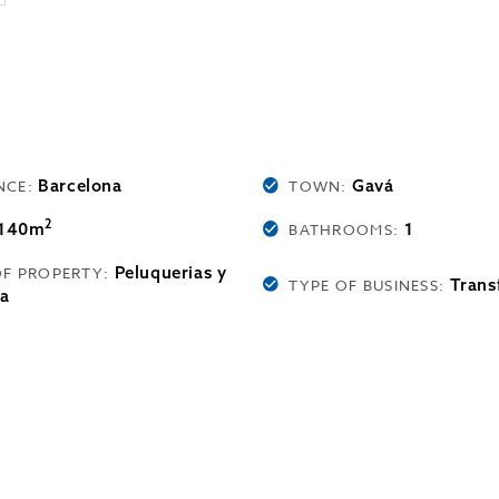
Barcelona
Gavá
NCE:
TOWN:
2
140m
1
BATHROOMS:
Peluquerias y
OF PROPERTY:
Trans
TYPE OF BUSINESS:
ca