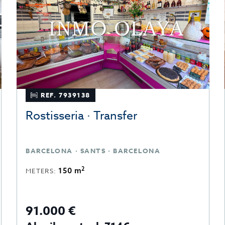
REF. 7939138
Rostisseria · Transfer
BARCELONA · SANTS · BARCELONA
2
150 m
METERS:
91.000 €