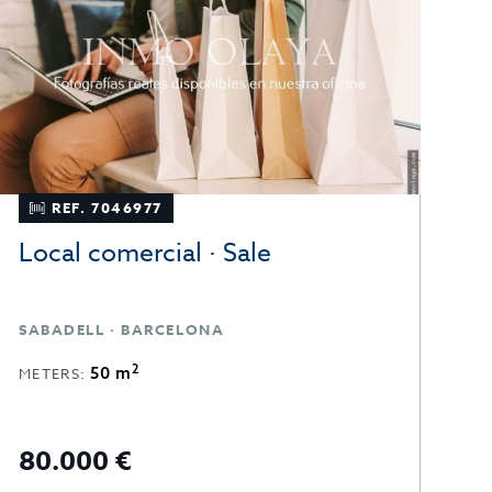
REF. 7046977
Local comercial · Sale
B
SABADELL · BARCELONA
V
2
50 m
METERS:
M
T
80.000 €
90