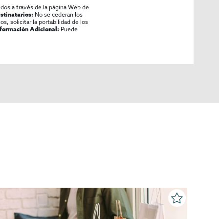
idos a través de la página Web de
No se cederan los
stinatarios:
os, solicitar la portabilidad de los
Puede
nformación Adicional:
P