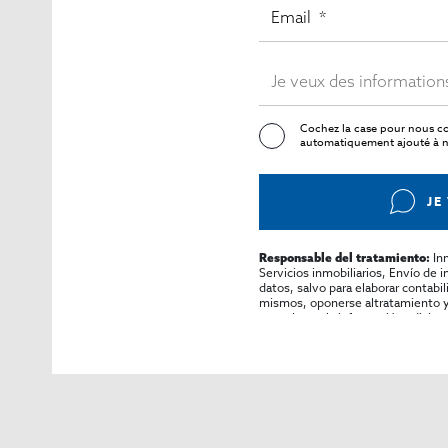
Cochez la case pour nous co
automatiquement ajouté à no
JE
In
Responsable del tratamiento:
Servicios inmobiliarios, Envío de 
datos, salvo para elaborar contabi
mismos, oponerse altratamiento y s
consultarse la información adicion