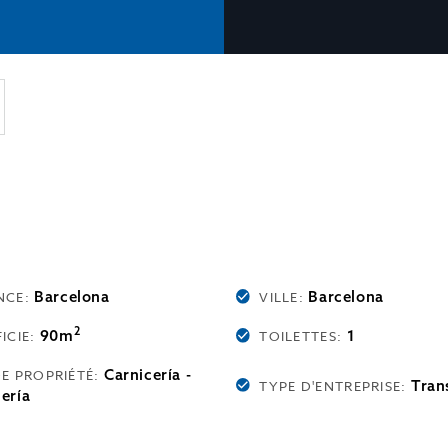
Barcelona
Barcelona
NCE:
VILLE:
2
90m
1
ICIE:
TOILETTES:
Carnicería -
DE PROPRIÉTÉ:
Tran
TYPE D'ENTREPRISE:
ería