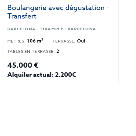
Boulangerie avec dégustation ·
R
Transfert
BARCELONA · EIXAMPLE · BARCELONA
2
106 m
Oui
MÈTRES:
TERRASSE:
M
2
TABLES EN TERRASSE:
45.000 €
5
Alquiler actual: 2.200€
A