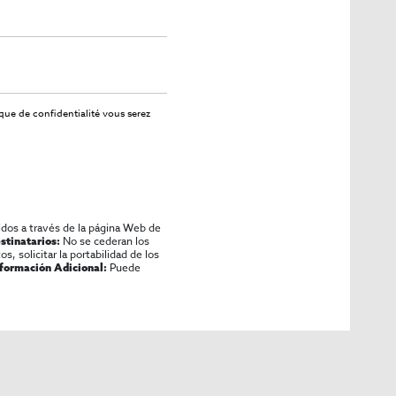
ique de confidentialité
vous serez
idos a través de la página Web de
No se cederan los
stinatarios:
os, solicitar la portabilidad de los
Puede
nformación Adicional: