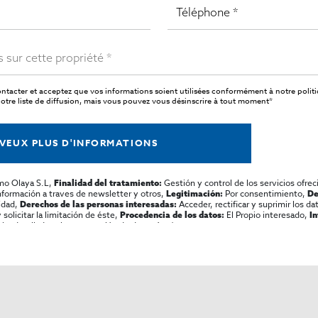
ntacter et acceptez que vos informations soient utilisées conformément à notre
polit
tre liste de diffusion, mais vous pouvez vous désinscrire à tout moment*
 VEUX PLUS D'INFORMATIONS
mo Olaya S.L,
Gestión y control de los servicios ofrec
Finalidad del tratamiento:
información a traves de newsletter y otros,
Por consentimiento,
Legitimación:
De
lidad,
Acceder, rectificar y suprimir los dat
Derechos de las personas interesadas:
olicitar la limitación de éste,
El Propio interesado,
Procedencia de los datos:
I
al y detallada sobre protección de datos
Aquí
.