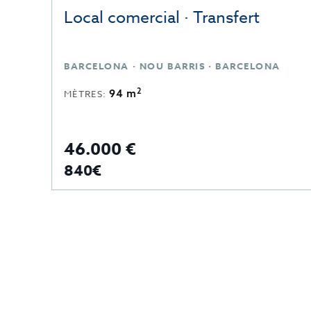
Local comercial · Transfert
ELONA · SARRIA-SANT GERVASI · BARCELONA
BARCELONA · NOU BARRIS · BARCELONA
2
94 m
MÈTRES:
46.000 €
840€