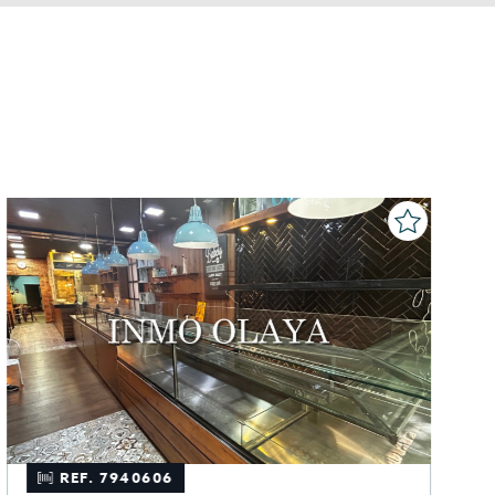
R
REF. 7940606