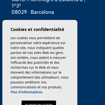
1º3ª
08029 · Barcelona
MENU
Cookies et confidentialité
Les cookies vous permettent de
ENTREPRISE
personnaliser votre expérience sur
notre site, nous indiquent quelles
PROPRIÉTÉS
parties de nos sites Web les gens
ont visitées, nous aident à mesurer
SERVICES
l'efficacité des publicités et des
recherches sur le Web et nous
donnent des informations sur le
VENDEZ / TRANSFÉRER
comportement des utilisateurs. nous
pouvons améliorer nos
NOUVELLES
communications et nos produits.
Plus d'informations
Accepter les cookies