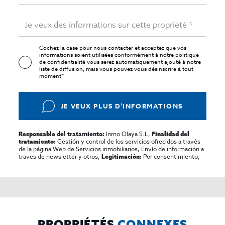
Cochez la case pour nous contacter et acceptez que vos
informations soient utilisées conformément à notre
politique
de confidentialité
vous serez automatiquement ajouté à notre
liste de diffusion, mais vous pouvez vous désinscrire à tout
moment*
JE VEUX PLUS D'INFORMATIONS
Inmo Olaya S.L,
Responsable del tratamiento:
Finalidad del
Gestión y control de los servicios ofrecidos a través
tratamiento:
de la página Web de Servicios inmobiliarios, Envío de información a
traves de newsletter y otros,
Por consentimiento,
Legitimación:
No se cederan los datos, salvo para elaborar
Destinatarios:
contabilidad,
Acceder,
Derechos de las personas interesadas:
rectificar y suprimir los datos, solicitar la portabilidad de los
mismos, oponerse altratamiento y solicitar la limitación de éste,
El Propio interesado,
Procedencia de los datos:
Información
Puede consultarse la información adicional y detallada
Adicional:
sobre protección de datos
Aquí
.
PROPRIÉTÉS
CONNEXES