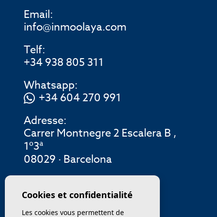
Email:
info@inmoolaya.com
Telf:
+34 938 805 311
Whatsapp:
+34 604 270 991
Adresse:
Carrer Montnegre 2 Escalera B ,
1º3ª
08029 · Barcelona
MENU
Cookies et confidentialité
Les cookies vous permettent de
ENTREPRISE