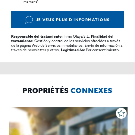
moment*
JE VEUX PLUS D'INFORMATIONS
Inmo Olaya S.L,
Responsable del tratamiento:
Finalidad del
Gestión y control de los servicios ofrecidos a través
tratamiento:
de la página Web de Servicios inmobiliarios, Envío de información a
traves de newsletter y otros,
Por consentimiento,
Legitimación:
No se cederan los datos, salvo para elaborar
Destinatarios:
contabilidad,
Acceder,
Derechos de las personas interesadas:
rectificar y suprimir los datos, solicitar la portabilidad de los
mismos, oponerse altratamiento y solicitar la limitación de éste,
El Propio interesado,
Procedencia de los datos:
Información
Puede consultarse la información adicional y detallada
Adicional:
sobre protección de datos
Aquí
.
PROPRIÉTÉS
CONNEXES