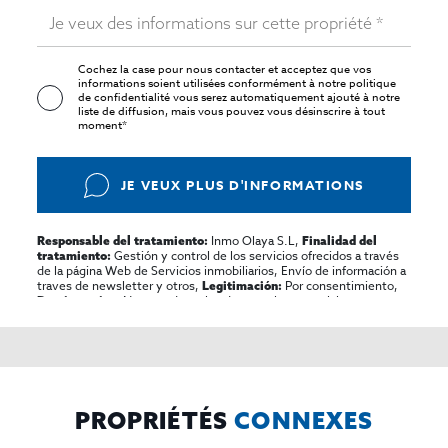
Cochez la case pour nous contacter et acceptez que vos
informations soient utilisées conformément à notre
politique
de confidentialité
vous serez automatiquement ajouté à notre
liste de diffusion, mais vous pouvez vous désinscrire à tout
moment*
JE VEUX PLUS D'INFORMATIONS
Inmo Olaya S.L,
Responsable del tratamiento:
Finalidad del
Gestión y control de los servicios ofrecidos a través
tratamiento:
de la página Web de Servicios inmobiliarios, Envío de información a
traves de newsletter y otros,
Por consentimiento,
Legitimación:
No se cederan los datos, salvo para elaborar
Destinatarios:
contabilidad,
Acceder,
Derechos de las personas interesadas:
rectificar y suprimir los datos, solicitar la portabilidad de los
mismos, oponerse altratamiento y solicitar la limitación de éste,
El Propio interesado,
Procedencia de los datos:
Información
Puede consultarse la información adicional y detallada
Adicional:
sobre protección de datos
Aquí
.
PROPRIÉTÉS
CONNEXES