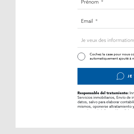
Cochez la case pour nous co
automatiquement ajouté à no
JE
In
Responsable del tratamiento:
Servicios inmobiliarios, Envío de 
datos, salvo para elaborar contabi
mismos, oponerse altratamiento y s
consultarse la información adicion