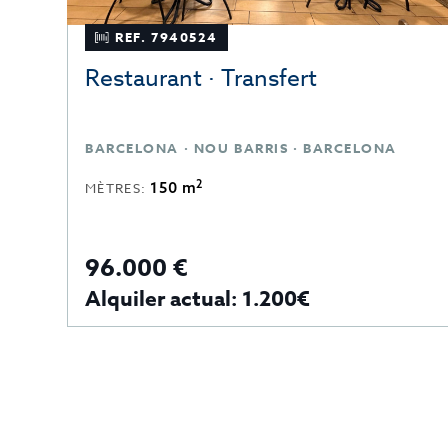
REF. 7940524
Restaurant · Transfert
BARCELONA · NOU BARRIS · BARCELONA
2
150 m
MÈTRES:
96.000 €
A
Alquiler actual: 1.200€