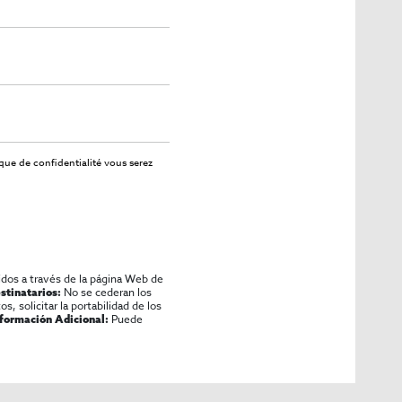
ique de confidentialité
vous serez
idos a través de la página Web de
No se cederan los
stinatarios:
os, solicitar la portabilidad de los
Puede
nformación Adicional: