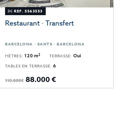
REF. 5563553
Restaurant · Transfert
R
BARCELONA · SANTS · BARCELONA
B
2
120 m
Oui
MÈTRES:
TERRASSE:
M
6
TABLES EN TERRASSE:
88.000 €
110.000€
12
A