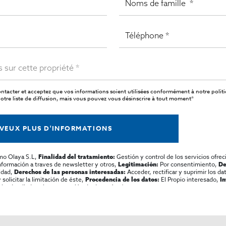
ntacter et acceptez que vos informations soient utilisées conformément à notre
polit
tre liste de diffusion, mais vous pouvez vous désinscrire à tout moment*
 VEUX PLUS D'INFORMATIONS
mo Olaya S.L,
Gestión y control de los servicios ofrec
Finalidad del tratamiento:
información a traves de newsletter y otros,
Por consentimiento,
Legitimación:
De
lidad,
Acceder, rectificar y suprimir los dat
Derechos de las personas interesadas:
olicitar la limitación de éste,
El Propio interesado,
Procedencia de los datos:
I
al y detallada sobre protección de datos
Aquí
.