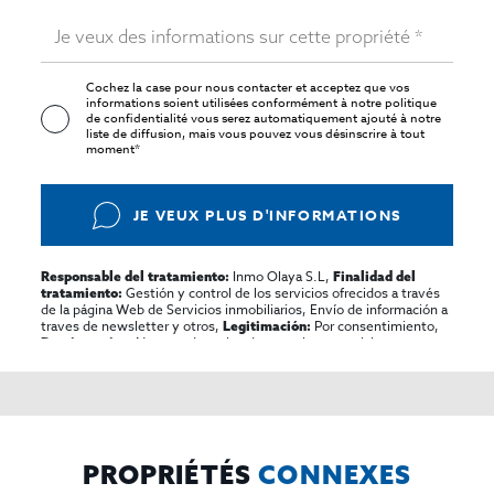
Cochez la case pour nous contacter et acceptez que vos
informations soient utilisées conformément à notre
politique
de confidentialité
vous serez automatiquement ajouté à notre
liste de diffusion, mais vous pouvez vous désinscrire à tout
moment*
JE VEUX PLUS D'INFORMATIONS
Inmo Olaya S.L,
Responsable del tratamiento:
Finalidad del
Gestión y control de los servicios ofrecidos a través
tratamiento:
de la página Web de Servicios inmobiliarios, Envío de información a
traves de newsletter y otros,
Por consentimiento,
Legitimación:
No se cederan los datos, salvo para elaborar
Destinatarios:
contabilidad,
Acceder,
Derechos de las personas interesadas:
rectificar y suprimir los datos, solicitar la portabilidad de los
mismos, oponerse altratamiento y solicitar la limitación de éste,
El Propio interesado,
Procedencia de los datos:
Información
Puede consultarse la información adicional y detallada
Adicional:
sobre protección de datos
Aquí
.
PROPRIÉTÉS
CONNEXES