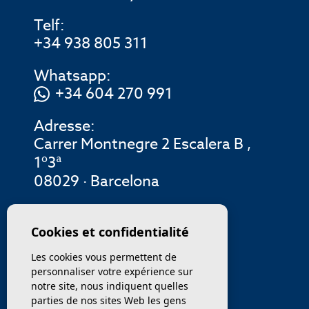
Telf:
+34 938 805 311
Whatsapp:
+34 604 270 991
Adresse:
Carrer Montnegre 2 Escalera B ,
1º3ª
08029 · Barcelona
MENU
Cookies et confidentialité
Les cookies vous permettent de
ENTREPRISE
personnaliser votre expérience sur
notre site, nous indiquent quelles
PROPRIÉTÉS
parties de nos sites Web les gens