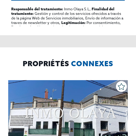
Inmo Olaya S.L,
Responsable del tratamiento:
Finalidad del
Gestión y control de los servicios ofrecidos a través
tratamiento:
de la página Web de Servicios inmobiliarios, Envío de información a
traves de newsletter y otros,
Por consentimiento,
Legitimación:
No se cederan los datos, salvo para elaborar
Destinatarios:
contabilidad,
Acceder,
Derechos de las personas interesadas:
rectificar y suprimir los datos, solicitar la portabilidad de los
mismos, oponerse altratamiento y solicitar la limitación de éste,
El Propio interesado,
Procedencia de los datos:
Información
Puede consultarse la información adicional y detallada
Adicional:
sobre protección de datos
Aquí
.
PROPRIÉTÉS
CONNEXES