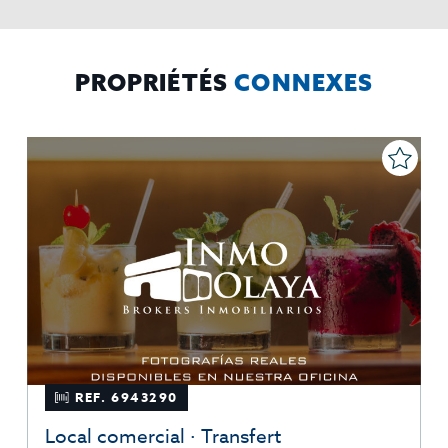
mismos, oponerse altratamiento y solicitar la limitación de éste,
El Propio interesado,
Procedencia de los datos:
Información
Puede consultarse la información adicional y detallada
Adicional:
sobre protección de datos
Aquí
.
PROPRIÉTÉS
CONNEXES
REF. 6943290
Local comercial · Transfert