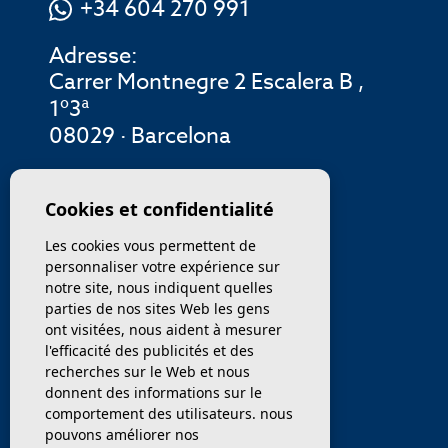
+34 604 270 991
Adresse:
Carrer Montnegre 2 Escalera B ,
1º3ª
08029 · Barcelona
MENU
Cookies et confidentialité
Les cookies vous permettent de
ENTREPRISE
personnaliser votre expérience sur
notre site, nous indiquent quelles
PROPRIÉTÉS
parties de nos sites Web les gens
ont visitées, nous aident à mesurer
SERVICES
l'efficacité des publicités et des
recherches sur le Web et nous
donnent des informations sur le
VENDEZ / TRANSFÉRER
comportement des utilisateurs. nous
pouvons améliorer nos
NOUVELLES