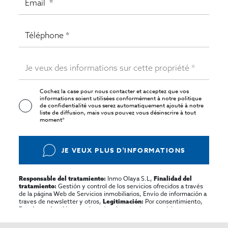
Cochez la case pour nous contacter et acceptez que vos
informations soient utilisées conformément à notre
politique
de confidentialité
vous serez automatiquement ajouté à notre
liste de diffusion, mais vous pouvez vous désinscrire à tout
moment*
JE VEUX PLUS D'INFORMATIONS
Inmo Olaya S.L,
Responsable del tratamiento:
Finalidad del
Gestión y control de los servicios ofrecidos a través
tratamiento:
de la página Web de Servicios inmobiliarios, Envío de información a
traves de newsletter y otros,
Por consentimiento,
Legitimación:
No se cederan los datos, salvo para elaborar
Destinatarios:
contabilidad,
Acceder,
Derechos de las personas interesadas:
rectificar y suprimir los datos, solicitar la portabilidad de los