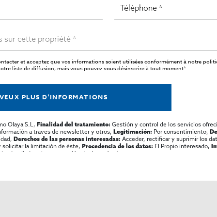
ntacter et acceptez que vos informations soient utilisées conformément à notre
polit
tre liste de diffusion, mais vous pouvez vous désinscrire à tout moment*
 VEUX PLUS D'INFORMATIONS
mo Olaya S.L,
Gestión y control de los servicios ofrec
Finalidad del tratamiento:
información a traves de newsletter y otros,
Por consentimiento,
Legitimación:
De
lidad,
Acceder, rectificar y suprimir los dat
Derechos de las personas interesadas:
olicitar la limitación de éste,
El Propio interesado,
Procedencia de los datos:
I
al y detallada sobre protección de datos
Aquí
.