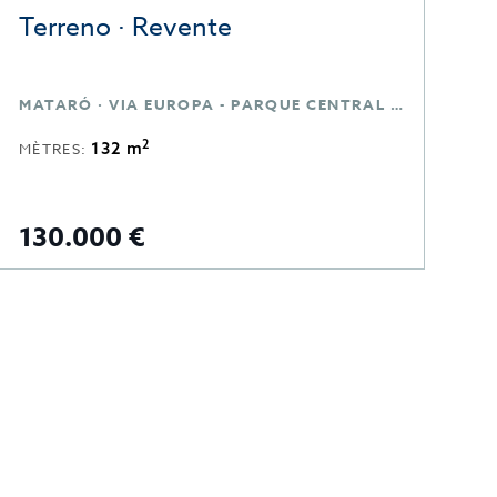
Terreno · Revente
L
MATARÓ · VIA EUROPA - PARQUE CENTRAL · BARCELONA
M
2
132 m
MÈTRES:
M
130.000 €
1