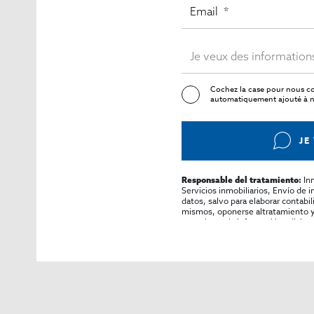
Cochez la case pour nous co
automatiquement ajouté à no
JE
In
Responsable del tratamiento:
Servicios inmobiliarios, Envío de 
datos, salvo para elaborar contabi
mismos, oponerse altratamiento y s
consultarse la información adicion