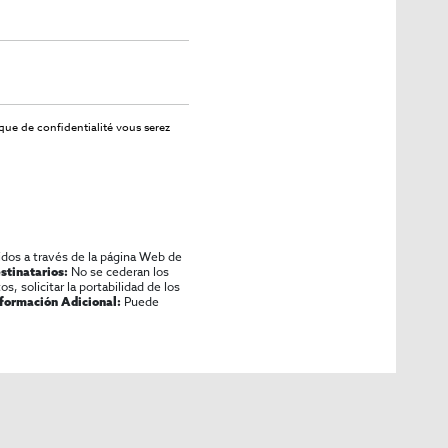
ique de confidentialité
vous serez
idos a través de la página Web de
No se cederan los
stinatarios:
os, solicitar la portabilidad de los
Puede
nformación Adicional: