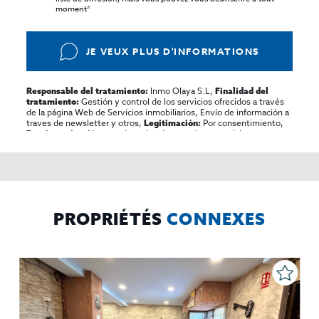
moment*
JE VEUX PLUS D'INFORMATIONS
Inmo Olaya S.L,
Responsable del tratamiento:
Finalidad del
Gestión y control de los servicios ofrecidos a través
tratamiento:
de la página Web de Servicios inmobiliarios, Envío de información a
traves de newsletter y otros,
Por consentimiento,
Legitimación:
No se cederan los datos, salvo para elaborar
Destinatarios:
contabilidad,
Acceder,
Derechos de las personas interesadas:
rectificar y suprimir los datos, solicitar la portabilidad de los
mismos, oponerse altratamiento y solicitar la limitación de éste,
El Propio interesado,
Procedencia de los datos:
Información
Puede consultarse la información adicional y detallada
Adicional:
sobre protección de datos
Aquí
.
PROPRIÉTÉS
CONNEXES