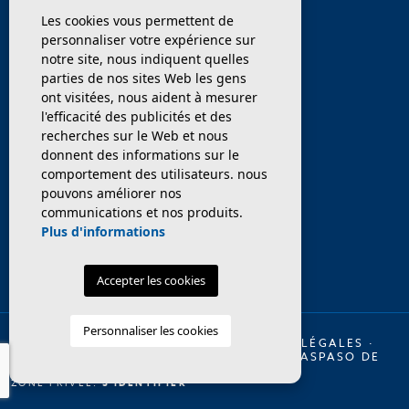
Les cookies vous permettent de
ENTREPRISE
personnaliser votre expérience sur
notre site, nous indiquent quelles
PROPRIÉTÉS
parties de nos sites Web les gens
ont visitées, nous aident à mesurer
SERVICES
l'efficacité des publicités et des
recherches sur le Web et nous
donnent des informations sur le
VENDEZ / TRANSFÉRER
comportement des utilisateurs. nous
pouvons améliorer nos
NOUVELLES
communications et nos produits.
Plus d'informations
Accepter les cookies
Personnaliser les cookies
© 2026 INMO OLAYA LEGAL ·
MENTIONS LÉGALES
·
INTIMITÉ
·
COOKIES
·
PLAN DU SITE
·
TRASPASO DE
RESTAURANTES EN BARCELONA
ZONE PRIVÉE:
S'IDENTIFIER