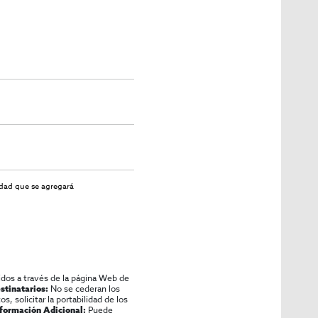
idad
que se agregará
idos a través de la página Web de
No se cederan los
stinatarios:
os, solicitar la portabilidad de los
Puede
nformación Adicional: