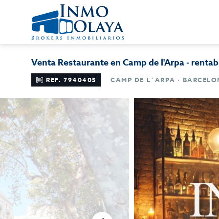
Venta Restaurante en Camp de l'Arpa - renta
REF. 7940405
CAMP DE L´ARPA · BARCEL