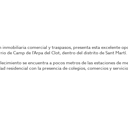
n inmobiliaria comercial y traspasos, presenta esta excelente o
io de Camp de l'Arpa del Clot, dentro del distrito de Sant Martí.
blecimiento se encuentra a pocos metros de las estaciones de me
ad residencial con la presencia de colegios, comercios y servic
ía con una larga trayectoria en el barrio, disfrutando de una sól
dor de reconocido éxito y gran implantación en la zona, convirt
tros cuadrados
. La distribución incluye una amplia
sala comedo
fesional y diversas zonas auxiliares. Entre sus principales cara
ad equipada con doble motor de seguridad, cocina industrial de s
ema TPV y alarma.