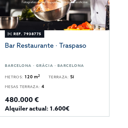
REF. 7938775
Bar Restaurante · Traspaso
B
BARCELONA · GRÀCIA · BARCELONA
2
120 m
Sí
METROS:
TERRAZA:
M
4
MESAS TERRAZA:
M
480.000 €
85
Alquiler actual: 1.600€
A