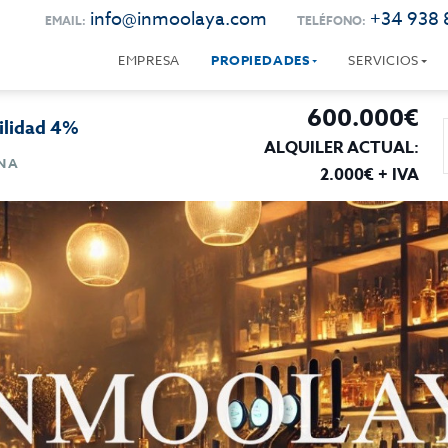
info@inmoolaya.com
+34 938 
EMAIL:
TELÉFONO:
EMPRESA
PROPIEDADES
SERVICIOS
600.000€
bilidad 4%
ALQUILER ACTUAL:
ONA
2.000€ + IVA