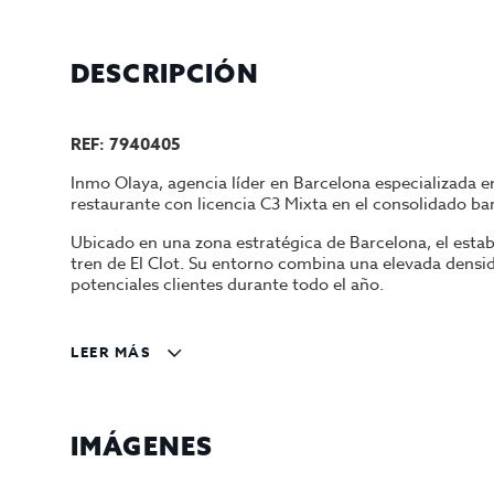
DESCRIPCIÓN
REF: 7940405
Inmo Olaya, agencia líder en Barcelona especializada e
restaurante con licencia C3 Mixta en el consolidado barr
Ubicado en una zona estratégica de Barcelona, el esta
tren de El Clot. Su entorno combina una elevada densid
potenciales clientes durante todo el año.
El negocio opera actualmente como una reconocida pizzer
encuentra plenamente operativo y arrendado a un opera
LEER MÁS
patrimonial con rentabilidad inmediata.
La propiedad dispone de una superficie total de
250 me
barra completamente equipada, una espaciosa cocina pro
IMÁGENES
leña, brasa de leña, cámara frigorífica de gran capacid
compartimentos, freidora, lavavajillas industrial, sist