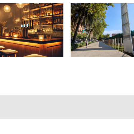
endientes, un elemento especialmente valorado en establecimien
ado a la normativa vigente de accesibilidad.
vienda anexa de aproximadamente 50 metros cuadrados con ba
.
servación y equipamiento, permitiendo continuar la actividad si
33.
tivo comercial consolidado en Barcelona, con inquilino solvente
comercial de la ciudad.