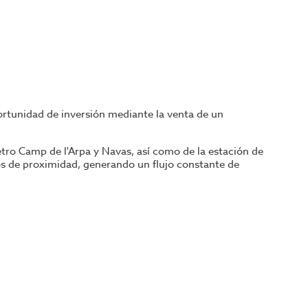
portunidad de inversión mediante la venta de un
tro Camp de l'Arpa y Navas, así como de la estación de
ios de proximidad, generando un flujo constante de
ida reputación y una clientela fiel. El restaurante se
iendo esta adquisición en una atractiva inversión
r de aproximadamente 100 metros cuadrados
con
cterísticas destaca la presencia de horno de pizza de
eis fuegos, horno profesional, hervidora de seis