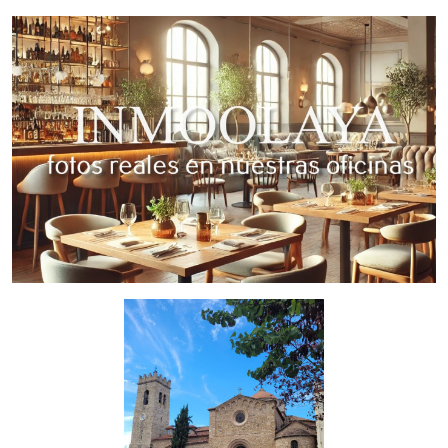
neveras verticales,1 mesa de trabajo de acero inoxidable de
2 '5 m ,1 lavavajillas,1 microondas,1 salamandra ,1 nevera
vertical de dos puertas,1 expositora para comida de frío,1
fuente de agua,1 nevera botellero de dos puertas,1
amasadora,1 nevera botellero de dos puertas ,1 TPV ,1
mueble cafetero... todo el mobiliario y menaje . Tiene 2
baños y uno de ellos es adaptado. Se puede comenzar a
trabajar desde el primer día.
Traspaso por 115.000 y Alquiler por 800 + IVA. Sujeto a 10
Años de contrato.
Contáctenos para más información y/o Agendar una cita en
nuestras oficinas.
Gestiona InmoOlaya
InmoOlaya, agencia líder en traspasos de hotelería, póngase
en contacto con nosotros, o visite nuestro portal;
encontrará la mayor selección de restaurantes y negocios de
hostelería en traspaso de Barcelona. Un asesor le
acompañara en todo el proceso, ahorrando tiempo y
seleccionando los mejores negocios para su proyecto.