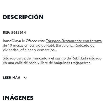
DESCRIPCIÓN
REF: 5615614
InmoOlaya le Ofrece este
Traspaso Restaurante con terraza
de 10 mesas en centro de Rubí, Barcelona
. Rodeado de
viviendas ,oficinas y comercios .
Situado cerca del mercado y el casino de Rubi .Está situado
en una calle de paso y libre de máquinas tragaperras.
El local cuenta con Licencia C3 y actualmente se encuentra
en funcionamiento como Restaurante . Dispone de 170 M2
LEER MÁS
útiles, Distribuidos en dos salones comedores con aforo
para 60 personas . Cuenta con muy buena facturación y
clientela fija.
IMÁGENES
Está en perfecto estado, y completamente equipado, para su
funcionamiento cuenta con ; 1 horno ,1 mesa de trabajo de
acero inoxidable de 1'5 m ,1 cortadora de embutido,2