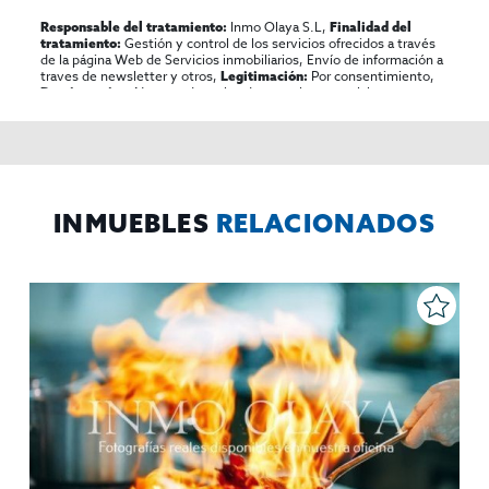
Inmo Olaya S.L,
Responsable del tratamiento:
Finalidad del
Gestión y control de los servicios ofrecidos a través
tratamiento:
de la página Web de Servicios inmobiliarios, Envío de información a
traves de newsletter y otros,
Por consentimiento,
Legitimación:
No se cederan los datos, salvo para elaborar
Destinatarios:
contabilidad,
Acceder,
Derechos de las personas interesadas:
rectificar y suprimir los datos, solicitar la portabilidad de los
mismos, oponerse altratamiento y solicitar la limitación de éste,
El Propio interesado,
Procedencia de los datos:
Información
Puede consultarse la información adicional y detallada
Adicional:
sobre protección de datos
Aquí
.
INMUEBLES
RELACIONADOS