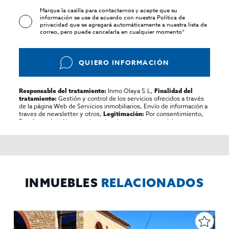
Marque la casilla para contactarnos y acepte que su
información se use de acuerdo con nuestra
Política de
privacidad
que se agregará automáticamente a nuestra lista de
correo, pero puede cancelarla en cualquier momento*
QUIERO INFORMACIÓN
Inmo Olaya S.L,
Responsable del tratamiento:
Finalidad del
Gestión y control de los servicios ofrecidos a través
tratamiento:
de la página Web de Servicios inmobiliarios, Envío de información a
traves de newsletter y otros,
Por consentimiento,
Legitimación:
No se cederan los datos, salvo para elaborar
Destinatarios:
contabilidad,
Acceder,
Derechos de las personas interesadas:
rectificar y suprimir los datos, solicitar la portabilidad de los
mismos, oponerse altratamiento y solicitar la limitación de éste,
El Propio interesado,
Procedencia de los datos:
Información
Puede consultarse la información adicional y detallada
Adicional:
sobre protección de datos
Aquí
.
INMUEBLES
RELACIONADOS