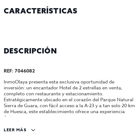
CARACTERÍSTICAS
DESCRIPCIÓN
REF: 7046082
InmoOlaya presenta esta exclusiva oportunidad de
inversión: un encantador Hotel de 2 estrellas en venta,
completo con restaurante y estacionamiento.
Estratégicamente ubicado en el corazón del Parque Natural
Sierra de Guara, con fácil acceso a la A-23 y a tan solo 20 km
de Huesca, este establecimiento ofrece una experiencia
única.
Con un total de 12 estancias distribuidas de la siguiente
LEER MÁS
manera: