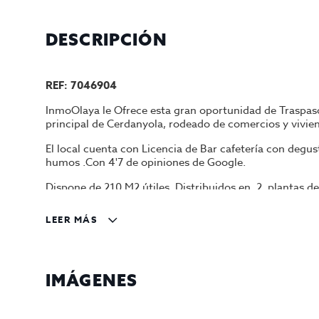
DESCRIPCIÓN
REF: 7046904
InmoOlaya le Ofrece esta gran oportunidad de Traspaso 
principal de Cerdanyola, rodeado de comercios y vivie
El local cuenta con Licencia de Bar cafetería con degu
humos .Con 4'7 de opiniones de Google.
Dispone de 210 M2 útiles, Distribuidos en 2 plantas d
La planta inferior o sótano de 105 m2 es para almacena
LEER MÁS
Está en perfecto estado, y completamente equipado, pa
inducción de 2 fuegos, 1 pica de 2 senos,1 maquina de 
vertical,1 triturador de hielo,1 mesa de trabajo de ace
congelador pequeño,1 mueble cafetero de acero inoxidab
IMÁGENES
Se puede comenzar a trabajar desde el primer día; el ne