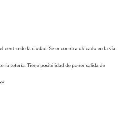
l centro de la ciudad. Se encuentra ubicado en la vía
ía tetería. Tiene posibilidad de poner salida de
dor.
n activo ,1 horno,1 plancha de 2 piezas,1 cocina de
con 1 pica de 1 seno,1 congelador vertical,1 nevera
de cristal,1 lavavajillas, 1 barra de marmol,1
 es adaptado.