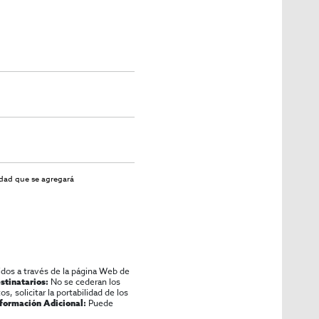
idad
que se agregará
idos a través de la página Web de
No se cederan los
stinatarios:
os, solicitar la portabilidad de los
Puede
nformación Adicional: