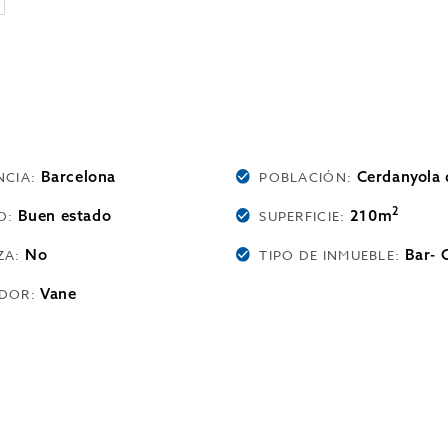
Barcelona
Cerdanyola d
NCIA:
POBLACIÓN:
2
Buen estado
210m
O:
SUPERFICIE:
No
Bar- 
ZA:
TIPO DE INMUEBLE:
Vane
DOR: