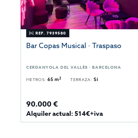
REF. 7939580
Bar Copas Musical · Traspaso
CERDANYOLA DEL VALLÈS · BARCELONA
2
65 m
Sí
METROS:
TERRAZA:
90.000 €
Alquiler actual: 514€+iva