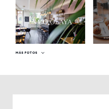
Traspaso por 100.000 y Alquiler por 1850(+IVA) Sujet
Contáctenos para más información y/o Agendar una cita
MÁS FOTOS