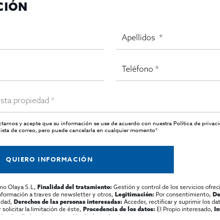
CIÓN
actarnos y acepte que su información se use de acuerdo con nuestra
Política de privac
ista de correo, pero puede cancelarla en cualquier momento*
QUIERO INFORMACIÓN
mo Olaya S.L,
Gestión y control de los servicios ofrec
Finalidad del tratamiento:
información a traves de newsletter y otros,
Por consentimiento,
Legitimación:
De
lidad,
Acceder, rectificar y suprimir los dat
Derechos de las personas interesadas:
olicitar la limitación de éste,
El Propio interesado,
Procedencia de los datos:
I
al y detallada sobre protección de datos
Aquí
.