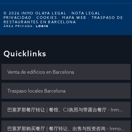
© 2026 INMO OLAYA LEGAL ·
NOTA LEGAL
·
PRIVACIDAD
·
COOKIES
·
MAPA WEB
·
TRASPASO DE
RESTAURANTES EN BARCELONA
ÁREA PRIVADA:
LOGIN
Quicklinks
Venta de edificios en Barcelona
Traspaso locales Barcelona
巴塞罗那餐厅转让 | 餐馆、C3执照与带露台餐厅 - Inmo Olaya
巴塞罗那购买餐厅 | 餐厅转让、出售与投资咨询 - Inmo Olaya