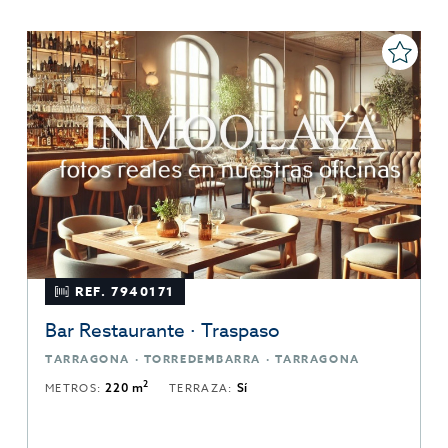
Venta 625.000 €
REF. 7940171
Bar Restaurante · Traspaso
TARRAGONA · TORREDEMBARRA · TARRAGONA
2
METROS:
220 m
TERRAZA:
Sí