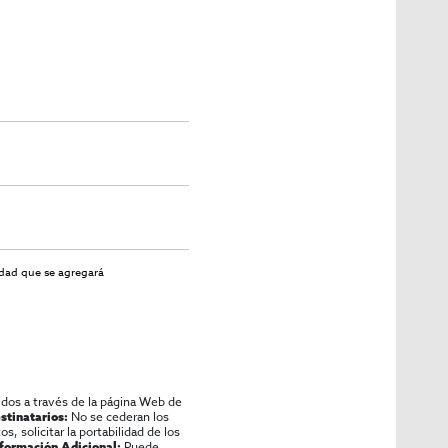
idad
que se agregará
idos a través de la página Web de
No se cederan los
stinatarios:
os, solicitar la portabilidad de los
Puede
nformación Adicional: