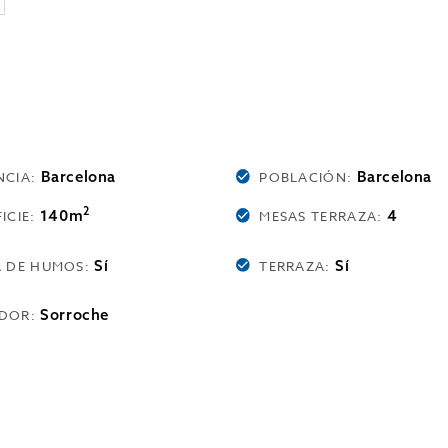
Barcelona
Barcelona
NCIA:
POBLACIÓN:
2
140m
4
ICIE:
MESAS TERRAZA:
Sí
Sí
A DE HUMOS:
TERRAZA:
Sorroche
DOR: