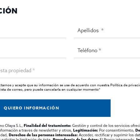
CIÓN
actarnos y acepte que su información se use de acuerdo con nuestra
Política de privac
ista de correo, pero puede cancelarla en cualquier momento*
QUIERO INFORMACIÓN
mo Olaya S.L,
Gestión y control de los servicios ofrec
Finalidad del tratamiento:
información a traves de newsletter y otros,
Por consentimiento,
Legitimación:
De
lidad,
Acceder, rectificar y suprimir los dat
Derechos de las personas interesadas:
olicitar la limitación de éste,
El Propio interesado,
Procedencia de los datos:
I