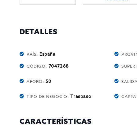
DETALLES
España
PAÍS:
PROVI
7047268
CÓDIGO:
SUPERF
50
AFORO:
SALID
Traspaso
TIPO DE NEGOCIO:
CAPTA
CARACTERÍSTICAS