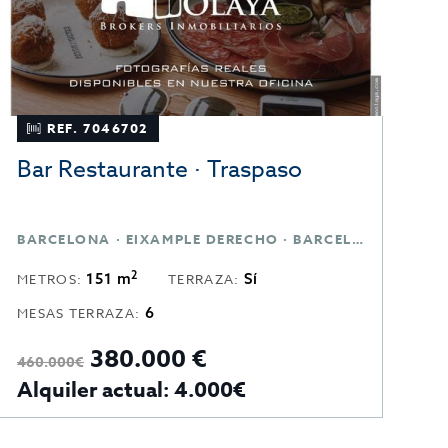
REF. 7046702
Bar Restaurante · Traspaso
B
BARCELONA · EIXAMPLE DERECHO · BARCELONA
B
2
151 m
Sí
METROS:
TERRAZA:
M
6
MESAS TERRAZA:
380.000 €
3
460.000€
Alquiler actual: 4.000€
A