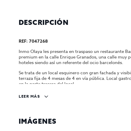
DESCRIPCIÓN
REF: 7047268
Inmo Olaya les presenta en traspaso un restaurante Ba
premium en la calle Enrique Granados, una calle muy p
hoteles siendo así un referente del ocio barcelonés.
Se trata de un local esquinero con gran fachada y vis
terraza fija de 4 mesas de 4 en vía pública. Local gas
en la parte trasera del local.
Traspaso 350.000 y alquiler actual 3500 mas imp.
LEER MÁS
IMÁGENES