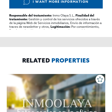
I WANT MORE INFORMATION
Inmo Olaya S.L,
Responsable del tratamiento:
Finalidad del
Gestión y control de los servicios ofrecidos a través
tratamiento:
de la página Web de Servicios inmobiliarios, Envío de información a
traves de newsletter y otros,
Por consentimiento,
Legitimación:
No se cederan los datos, salvo para elaborar
Destinatarios:
contabilidad,
Acceder,
Derechos de las personas interesadas:
rectificar y suprimir los datos, solicitar la portabilidad de los
mismos, oponerse altratamiento y solicitar la limitación de éste,
El Propio interesado,
Procedencia de los datos:
Información
Puede consultarse la información adicional y detallada
Adicional:
sobre protección de datos
Aquí
.
RELATED
PROPERTIES