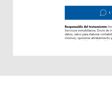
I
In
Responsable del tratamiento:
Servicios inmobiliarios, Envío de 
datos, salvo para elaborar contabi
mismos, oponerse altratamiento y s
consultarse la información adicion