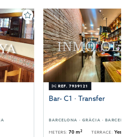
R
REF. 7939121
Bar- C1 · Transfer
B
BARCELONA · GRÀCIA · BARCELONA
B
2
70 m
Yes
METERS:
TERRACE:
M