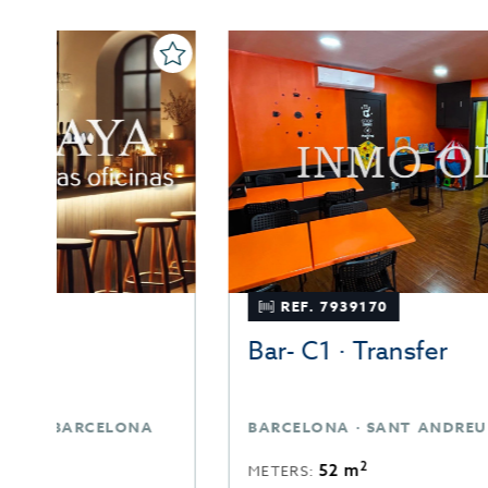
REF. 7939170
Bar- C1 · Transfer
BARCELONA · SANT ANDREU · BARCELONA
2
52 m
METERS: