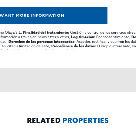
 WANT MORE INFORMATION
mo Olaya S.L,
Gestión y control de los servicios ofrec
Finalidad del tratamiento:
información a traves de newsletter y otros,
Por consentimiento,
Legitimación:
De
lidad,
Acceder, rectificar y suprimir los dat
Derechos de las personas interesadas:
olicitar la limitación de éste,
El Propio interesado,
Procedencia de los datos:
I
al y detallada sobre protección de datos
Aquí
.
RELATED
PROPERTIES