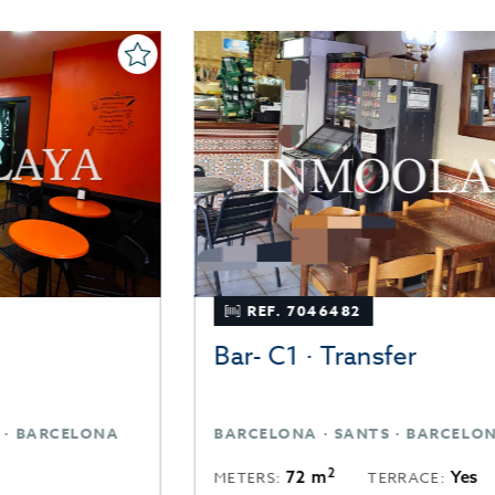
REF. 7046482
Bar- C1 · Transfer
BARCELONA · SANTS · BARCELONA
2
72 m
Yes
METERS:
TERRACE: