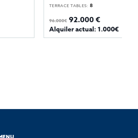
8
TERRACE TABLES:
T
92.000 €
7
96.000€
Alquiler actual: 1.000€
A
MENU