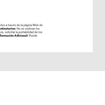
idos a través de la página Web de
No se cederan los
stinatarios:
os, solicitar la portabilidad de los
Puede
nformación Adicional: