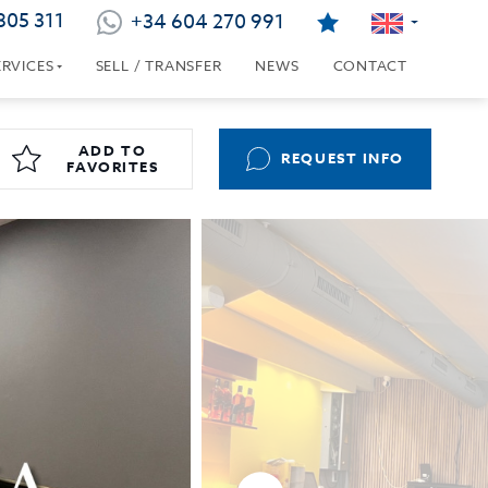
805 311
+34 604 270 991
ERVICES
SELL / TRANSFER
NEWS
CONTACT
ADD TO
REQUEST INFO
FAVORITES