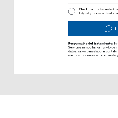
Check the box to contact us
list, but you can opt out at 
I
In
Responsable del tratamiento:
Servicios inmobiliarios, Envío de 
datos, salvo para elaborar contabi
mismos, oponerse altratamiento y s
consultarse la información adicion