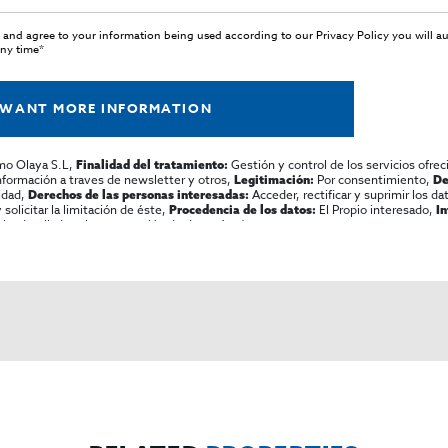
 and agree to your information being used according to our
Privacy Policy
you will a
any time*
 WANT MORE INFORMATION
mo Olaya S.L,
Gestión y control de los servicios ofrec
Finalidad del tratamiento:
información a traves de newsletter y otros,
Por consentimiento,
Legitimación:
De
lidad,
Acceder, rectificar y suprimir los dat
Derechos de las personas interesadas:
olicitar la limitación de éste,
El Propio interesado,
Procedencia de los datos:
I
al y detallada sobre protección de datos
Aquí
.