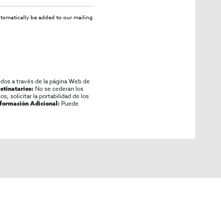
utomatically be added to our mailing
idos a través de la página Web de
No se cederan los
stinatarios:
os, solicitar la portabilidad de los
Puede
nformación Adicional: