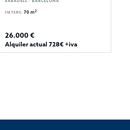
SABADELL · BARCELONA
B
2
70 m
METERS:
M
26.000 €
2
Alquiler actual 728€ +iva
A