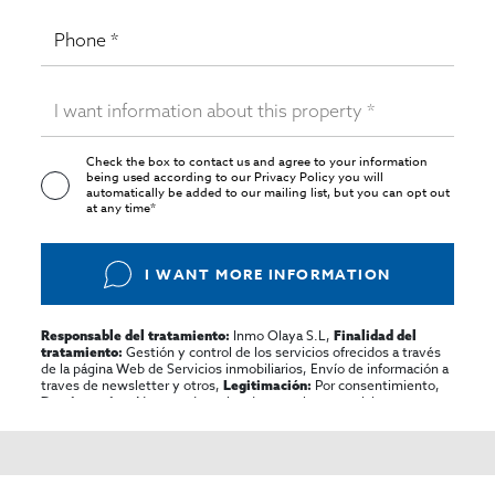
Check the box to contact us and agree to your information
being used according to our
Privacy Policy
you will
automatically be added to our mailing list, but you can opt out
at any time*
I WANT MORE INFORMATION
Inmo Olaya S.L,
Responsable del tratamiento:
Finalidad del
Gestión y control de los servicios ofrecidos a través
tratamiento:
de la página Web de Servicios inmobiliarios, Envío de información a
traves de newsletter y otros,
Por consentimiento,
Legitimación:
No se cederan los datos, salvo para elaborar
Destinatarios:
contabilidad,
Acceder,
Derechos de las personas interesadas:
rectificar y suprimir los datos, solicitar la portabilidad de los
mismos, oponerse altratamiento y solicitar la limitación de éste,
El Propio interesado,
Procedencia de los datos:
Información
Puede consultarse la información adicional y detallada
Adicional: