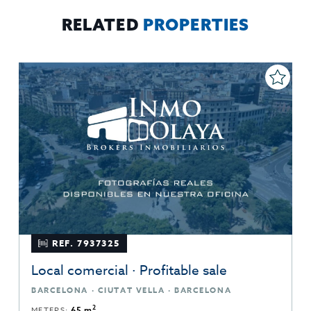
sobre protección de datos
Aquí
.
RELATED
PROPERTIES
REF. 7937325
Local comercial · Profitable sale
BARCELONA · CIUTAT VELLA · BARCELONA
2
METERS:
65 m