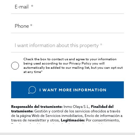
Check the box to contact us and agree to your information
being used according to our
Privacy Policy
you will
automatically be added to our mailing list, but you can opt out
at any time*
I WANT MORE INFORMATION
Inmo Olaya S.L,
Responsable del tratamiento:
Finalidad del
Gestión y control de los servicios ofrecidos a través
tratamiento:
de la página Web de Servicios inmobiliarios, Envío de información a
traves de newsletter y otros,
Por consentimiento,
Legitimación:
No se cederan los datos, salvo para elaborar
Destinatarios:
contabilidad,
Acceder,
Derechos de las personas interesadas:
rectificar y suprimir los datos, solicitar la portabilidad de los