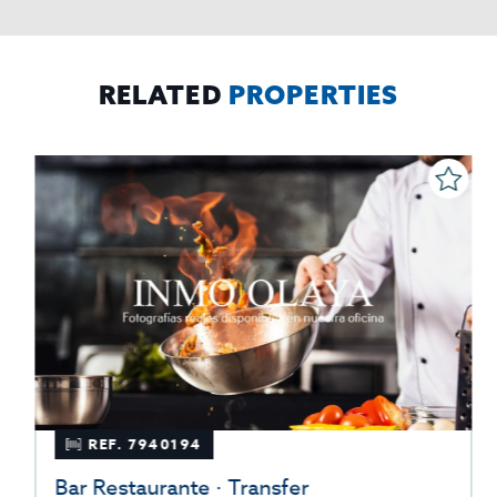
mismos, oponerse altratamiento y solicitar la limitación de éste,
El Propio interesado,
Procedencia de los datos:
Información
Puede consultarse la información adicional y detallada
Adicional:
sobre protección de datos
Aquí
.
RELATED
PROPERTIES
REF. 7940194
Bar Restaurante · Transfer