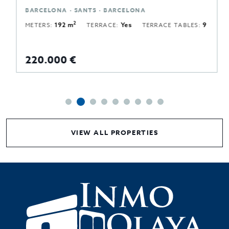
BARCELONA · SANTS · BARCELONA
2
METERS:
192 m
TERRACE:
Yes
TERRACE TABLES:
9
220.000 €
VIEW ALL PROPERTIES