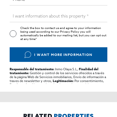
Check the box to contact us and agree to your information
being used according to our
Privacy Policy
you will
automatically be added to our mailing list, but you can opt out
at any time*
I WANT MORE INFORMATION
Inmo Olaya S.L,
Responsable del tratamiento:
Finalidad del
Gestión y control de los servicios ofrecidos a través
tratamiento:
de la página Web de Servicios inmobiliarios, Envío de información a
traves de newsletter y otros,
Por consentimiento,
Legitimación:
No se cederan los datos, salvo para elaborar
Destinatarios:
contabilidad,
Acceder,
Derechos de las personas interesadas:
rectificar y suprimir los datos, solicitar la portabilidad de los
mismos, oponerse altratamiento y solicitar la limitación de éste,
El Propio interesado,
Procedencia de los datos:
Información
Puede consultarse la información adicional y detallada
Adicional:
sobre protección de datos
Aquí
.
RELATED
PROPERTIES