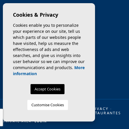
COMPANY
Cookies & Privacy
PROPERTIES
Cookies enable you to personalize
your experience on our site, tell us
SERVICES
which parts of our websites people
have visited, help us measure the
effectiveness of ads and web
SELL / TRANSFER
searches, and give us insights into
user behavior so we can improve our
NEWS
communications and products.
More
information
Accept Cookies
Customise Cookies
© 2026 INMO OLAYA LEGAL ·
LEGAL
·
PRIVACY
·
COOKIES
·
WEB MAP
·
TRASPASO DE RESTAURANTES
EN BARCELONA
PRIVATE AREA:
LOGIN