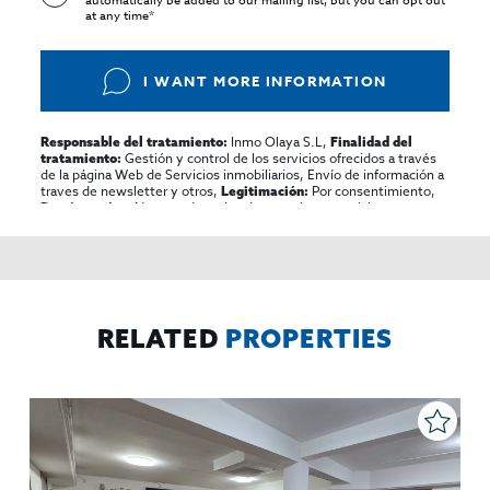
automatically be added to our mailing list, but you can opt out
at any time*
I WANT MORE INFORMATION
Inmo Olaya S.L,
Responsable del tratamiento:
Finalidad del
Gestión y control de los servicios ofrecidos a través
tratamiento:
de la página Web de Servicios inmobiliarios, Envío de información a
traves de newsletter y otros,
Por consentimiento,
Legitimación:
No se cederan los datos, salvo para elaborar
Destinatarios:
contabilidad,
Acceder,
Derechos de las personas interesadas:
rectificar y suprimir los datos, solicitar la portabilidad de los
mismos, oponerse altratamiento y solicitar la limitación de éste,
El Propio interesado,
Procedencia de los datos:
Información
Puede consultarse la información adicional y detallada
Adicional:
sobre protección de datos
Aquí
.
RELATED
PROPERTIES