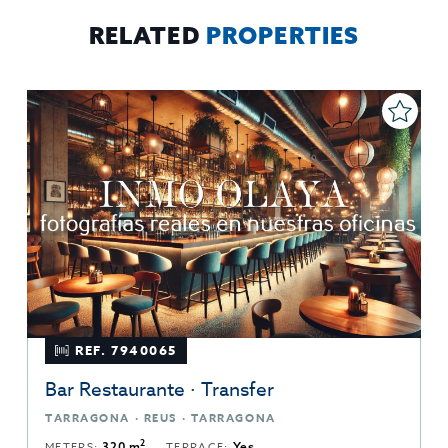
sobre protección de datos
Aquí
.
RELATED
PROPERTIES
REF. 7940065
Bar Restaurante · Transfer
TARRAGONA · REUS · TARRAGONA
2
METERS:
320 m
TERRACE:
Yes