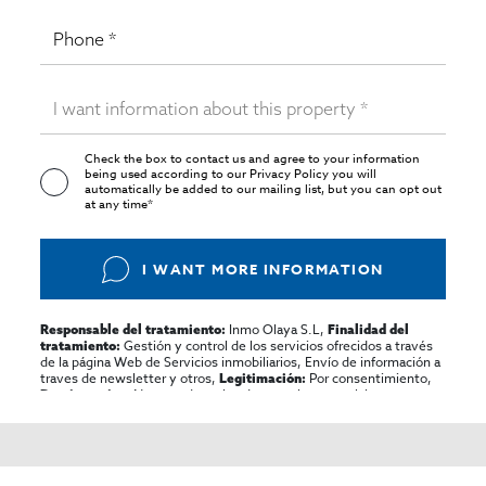
Check the box to contact us and agree to your information
being used according to our
Privacy Policy
you will
automatically be added to our mailing list, but you can opt out
at any time*
I WANT MORE INFORMATION
Inmo Olaya S.L,
Responsable del tratamiento:
Finalidad del
Gestión y control de los servicios ofrecidos a través
tratamiento:
de la página Web de Servicios inmobiliarios, Envío de información a
traves de newsletter y otros,
Por consentimiento,
Legitimación:
No se cederan los datos, salvo para elaborar
Destinatarios:
contabilidad,
Acceder,
Derechos de las personas interesadas:
rectificar y suprimir los datos, solicitar la portabilidad de los
mismos, oponerse altratamiento y solicitar la limitación de éste,
El Propio interesado,
Procedencia de los datos:
Información
Puede consultarse la información adicional y detallada
Adicional: