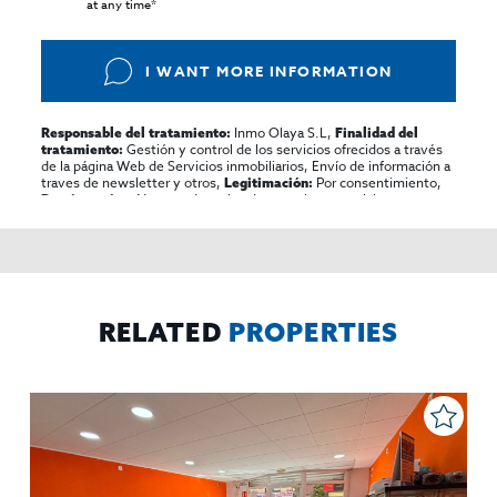
at any time*
I WANT MORE INFORMATION
Inmo Olaya S.L,
Responsable del tratamiento:
Finalidad del
Gestión y control de los servicios ofrecidos a través
tratamiento:
de la página Web de Servicios inmobiliarios, Envío de información a
traves de newsletter y otros,
Por consentimiento,
Legitimación:
No se cederan los datos, salvo para elaborar
Destinatarios:
contabilidad,
Acceder,
Derechos de las personas interesadas:
rectificar y suprimir los datos, solicitar la portabilidad de los
mismos, oponerse altratamiento y solicitar la limitación de éste,
El Propio interesado,
Procedencia de los datos:
Información
Puede consultarse la información adicional y detallada
Adicional:
sobre protección de datos
Aquí
.
RELATED
PROPERTIES