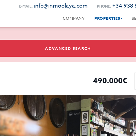
info@inmoolaya.com
+34 938 
E-MAIL:
PHONE:
COMPANY
PROPERTIES
S
ADVANCED SEARCH
490.000€