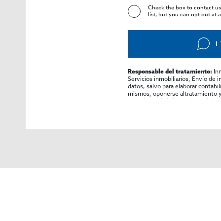
Check the box to contact us
list, but you can opt out at 
I
In
Responsable del tratamiento:
Servicios inmobiliarios, Envío de 
datos, salvo para elaborar contabi
mismos, oponerse altratamiento y s
consultarse la información adicion