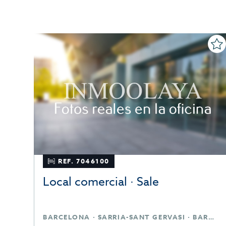
REF. 7937994
Bar- C1 · Sale
BARCELONA · CIUTAT VELLA, RAVAL · BARCELONA
BARCELONA · POBLE SEC-MONTJUÏC · BARCELONA