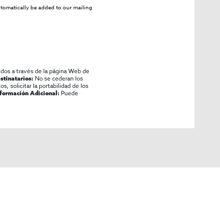
utomatically be added to our mailing
idos a través de la página Web de
No se cederan los
stinatarios:
os, solicitar la portabilidad de los
Puede
nformación Adicional: