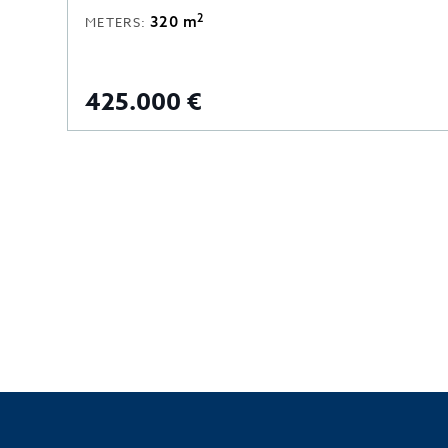
2
250 m
Yes
METERS:
TERRACE:
2
TERRACE TABLES:
500.000 €