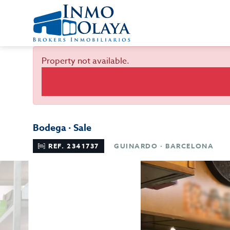
Property not available.
Bodega · Sale
REF. 2341737
GUINARDO · BARCELONA