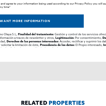
 and agree to your information being used according to our
Privacy Policy
you will a
any time*
 WANT MORE INFORMATION
mo Olaya S.L,
Gestión y control de los servicios ofrec
Finalidad del tratamiento:
información a traves de newsletter y otros,
Por consentimiento,
Legitimación:
De
lidad,
Acceder, rectificar y suprimir los dat
Derechos de las personas interesadas:
olicitar la limitación de éste,
El Propio interesado,
Procedencia de los datos:
I
al y detallada sobre protección de datos
Aquí
.
RELATED
PROPERTIES