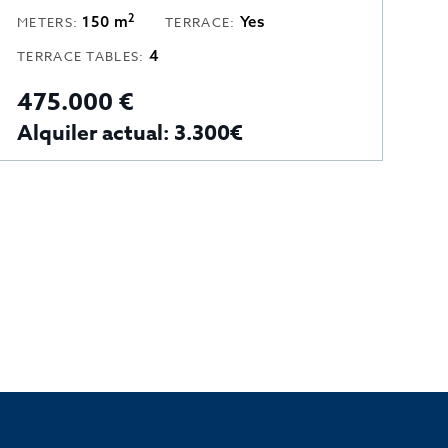
2
150 m
Yes
METERS:
TERRACE:
M
5
TERRACE TABLES:
424.000 €
4
Alquiler actual: 4.500€
C