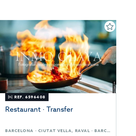
REF. 7937712
Restaurant · Transfer
R
BARCELONA · EIXAMPLE · BARCELONA
B