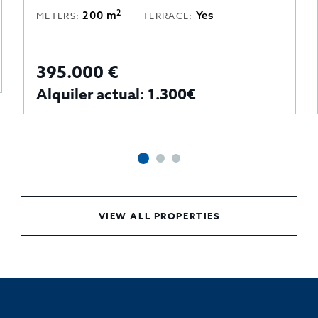
2
450 m
Yes
METERS:
TERRACE:
24
TERRACE TABLES:
500.000 €
Alquiler actual: 6.200
VIEW ALL PROPERTIES