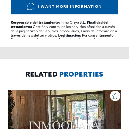
I WANT MORE INFORMATION
Inmo Olaya S.L,
Responsable del tratamiento:
Finalidad del
Gestión y control de los servicios ofrecidos a través
tratamiento:
de la página Web de Servicios inmobiliarios, Envío de información a
traves de newsletter y otros,
Por consentimiento,
Legitimación:
No se cederan los datos, salvo para elaborar
Destinatarios:
contabilidad,
Acceder,
Derechos de las personas interesadas:
rectificar y suprimir los datos, solicitar la portabilidad de los
mismos, oponerse altratamiento y solicitar la limitación de éste,
El Propio interesado,
Procedencia de los datos:
Información
Puede consultarse la información adicional y detallada
Adicional:
sobre protección de datos
Aquí
.
RELATED
PROPERTIES