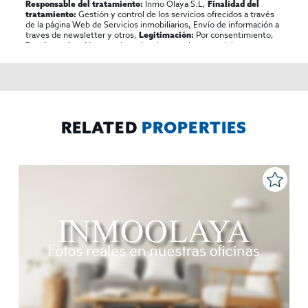
Inmo Olaya S.L,
Responsable del tratamiento:
Finalidad del
Gestión y control de los servicios ofrecidos a través
tratamiento:
de la página Web de Servicios inmobiliarios, Envío de información a
traves de newsletter y otros,
Por consentimiento,
Legitimación:
No se cederan los datos, salvo para elaborar
Destinatarios:
contabilidad,
Acceder,
Derechos de las personas interesadas:
rectificar y suprimir los datos, solicitar la portabilidad de los
mismos, oponerse altratamiento y solicitar la limitación de éste,
El Propio interesado,
Procedencia de los datos:
Información
Puede consultarse la información adicional y detallada
Adicional:
sobre protección de datos
Aquí
.
RELATED
PROPERTIES