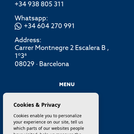
+34 938 805 311
Whatsapp:
+34 604 270 991
Address:
Carrer Montnegre 2 Escalera B ,
1º3ª
08029 · Barcelona
MENU
COMPANY
Cookies & Privacy
PROPERTIES
Cookies enable you to personalize
your experience on our site, tell us
SERVICES
which parts of our websites people