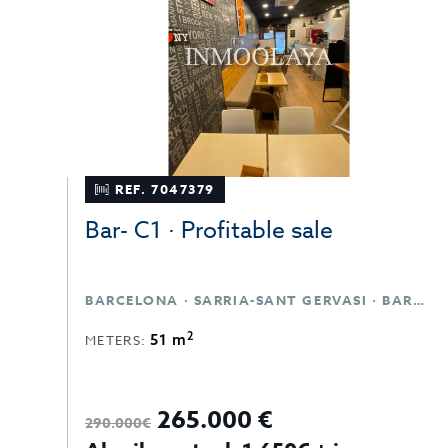
REF. 7047379
Bar- C1 · Profitable sale
BARCELONA · SARRIA-SANT GERVASI · BARCELONA
2
51 m
METERS:
265.000 €
290.000€