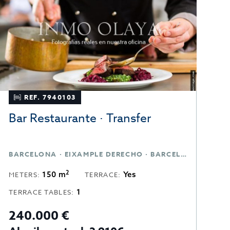
REF. 7940103
Bar Restaurante · Transfer
B
BARCELONA · EIXAMPLE DERECHO · BARCELONA
B
2
150 m
Yes
METERS:
TERRACE:
M
1
TERRACE TABLES:
T
240.000 €
2