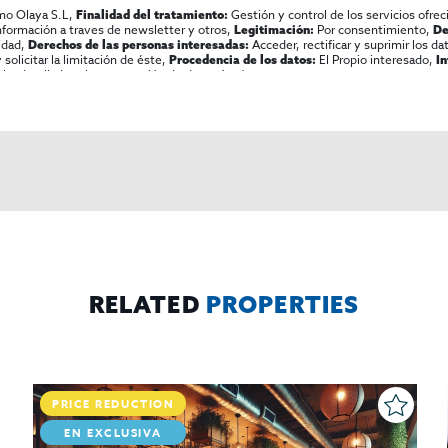
mo Olaya S.L,
Gestión y control de los servicios ofrec
Finalidad del tratamiento:
información a traves de newsletter y otros,
Por consentimiento,
Legitimación:
De
lidad,
Acceder, rectificar y suprimir los dat
Derechos de las personas interesadas:
olicitar la limitación de éste,
El Propio interesado,
Procedencia de los datos:
I
al y detallada sobre protección de datos
Aquí
.
RELATED
PROPERTIES
PRICE REDUCTION
EN EXCLUSIVA