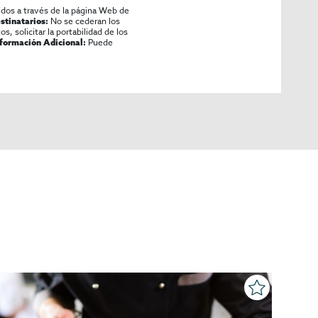
idos a través de la página Web de
No se cederan los
stinatarios:
os, solicitar la portabilidad de los
Puede
nformación Adicional: