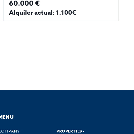
60.000 €
66
Alquiler actual: 1.100€
A
MENU
COMPANY
PROPERTIES