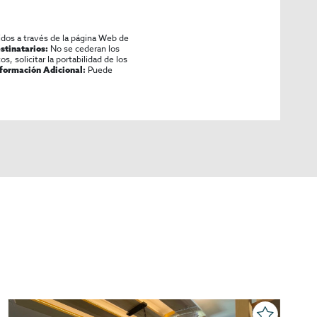
idos a través de la página Web de
No se cederan los
stinatarios:
os, solicitar la portabilidad de los
Puede
nformación Adicional:
P