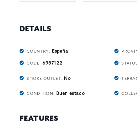
DETAILS
España
COUNTRY:
PROVI
6987122
CODE:
STATU
No
SMOKE OUTLET:
TERRA
Buen estado
CONDITION:
COLLE
FEATURES