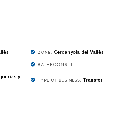
llès
Cerdanyola del Vallès
ZONE:
1
BATHROOMS:
querias y
Transfer
TYPE OF BUSINESS: