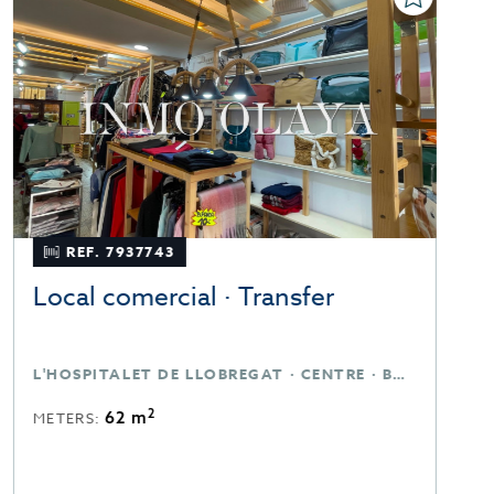
REF. 7937743
Local comercial · Transfer
O
T
L'HOSPITALET DE LLOBREGAT · CENTRE · BARCELONA
B
2
62 m
METERS:
M