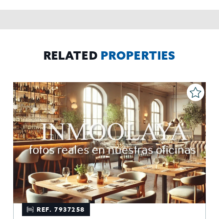
contabilidad,
Acceder,
Derechos de las personas interesadas:
rectificar y suprimir los datos, solicitar la portabilidad de los
mismos, oponerse altratamiento y solicitar la limitación de éste,
El Propio interesado,
Procedencia de los datos:
Información
Puede consultarse la información adicional y detallada
Adicional:
sobre protección de datos
Aquí
.
RELATED
PROPERTIES
REF. 7937258