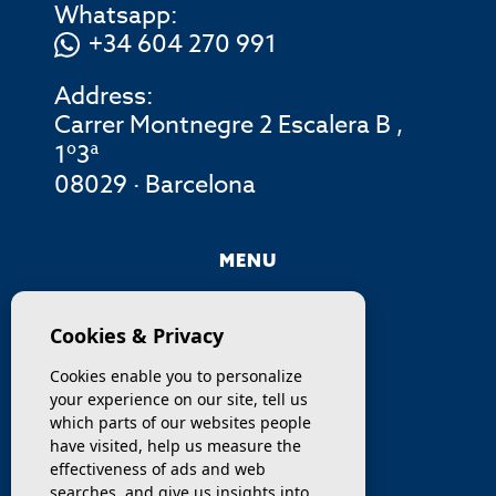
Whatsapp:
+34 604 270 991
Address:
Carrer Montnegre 2 Escalera B ,
1º3ª
08029 · Barcelona
MENU
COMPANY
Cookies & Privacy
PROPERTIES
Cookies enable you to personalize
your experience on our site, tell us
SERVICES
which parts of our websites people
have visited, help us measure the
effectiveness of ads and web
SELL / TRANSFER
searches, and give us insights into