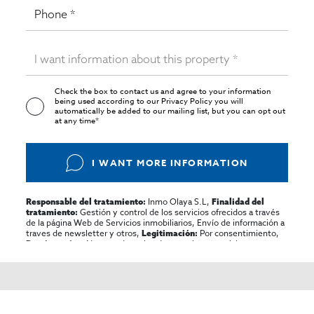
Check the box to contact us and agree to your information
being used according to our
Privacy Policy
you will
automatically be added to our mailing list, but you can opt out
at any time*
I WANT MORE INFORMATION
Inmo Olaya S.L,
Responsable del tratamiento:
Finalidad del
Gestión y control de los servicios ofrecidos a través
tratamiento:
de la página Web de Servicios inmobiliarios, Envío de información a
traves de newsletter y otros,
Por consentimiento,
Legitimación:
No se cederan los datos, salvo para elaborar
Destinatarios:
contabilidad,
Acceder,
Derechos de las personas interesadas:
rectificar y suprimir los datos, solicitar la portabilidad de los
mismos, oponerse altratamiento y solicitar la limitación de éste,
El Propio interesado,
Procedencia de los datos:
Información
Puede consultarse la información adicional y detallada
Adicional:
sobre protección de datos
Aquí
.