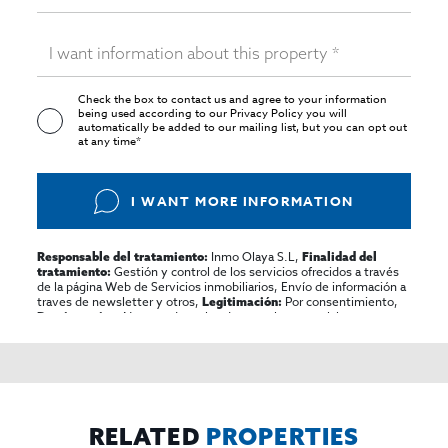
Check the box to contact us and agree to your information
being used according to our
Privacy Policy
you will
automatically be added to our mailing list, but you can opt out
at any time*
I WANT MORE INFORMATION
Inmo Olaya S.L,
Responsable del tratamiento:
Finalidad del
Gestión y control de los servicios ofrecidos a través
tratamiento:
de la página Web de Servicios inmobiliarios, Envío de información a
traves de newsletter y otros,
Por consentimiento,
Legitimación:
No se cederan los datos, salvo para elaborar
Destinatarios:
contabilidad,
Acceder,
Derechos de las personas interesadas:
rectificar y suprimir los datos, solicitar la portabilidad de los
mismos, oponerse altratamiento y solicitar la limitación de éste,
El Propio interesado,
Procedencia de los datos:
Información
Puede consultarse la información adicional y detallada
Adicional:
sobre protección de datos
Aquí
.
RELATED
PROPERTIES