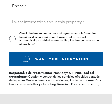
Check the box to contact us and agree to your information
being used according to our
Privacy Policy
you will
automatically be added to our mailing list, but you can opt out
at any time*
I WANT MORE INFORMATION
Inmo Olaya S.L,
Responsable del tratamiento:
Finalidad del
Gestión y control de los servicios ofrecidos a través
tratamiento:
de la página Web de Servicios inmobiliarios, Envío de información a
traves de newsletter y otros,
Por consentimiento,
Legitimación:
No se cederan los datos, salvo para elaborar
Destinatarios:
contabilidad,
Acceder,
Derechos de las personas interesadas:
rectificar y suprimir los datos, solicitar la portabilidad de los
mismos, oponerse altratamiento y solicitar la limitación de éste,
El Propio interesado,
Procedencia de los datos:
Información
Puede consultarse la información adicional y detallada
Adicional:
sobre protección de datos
Aquí
.