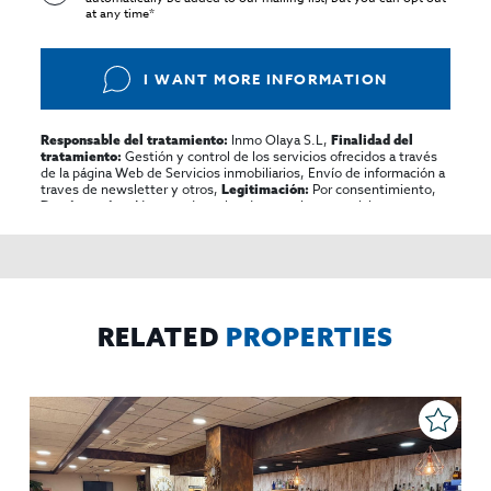
at any time*
I WANT MORE INFORMATION
Inmo Olaya S.L,
Responsable del tratamiento:
Finalidad del
Gestión y control de los servicios ofrecidos a través
tratamiento:
de la página Web de Servicios inmobiliarios, Envío de información a
traves de newsletter y otros,
Por consentimiento,
Legitimación:
No se cederan los datos, salvo para elaborar
Destinatarios:
contabilidad,
Acceder,
Derechos de las personas interesadas:
rectificar y suprimir los datos, solicitar la portabilidad de los
mismos, oponerse altratamiento y solicitar la limitación de éste,
El Propio interesado,
Procedencia de los datos:
Información
Puede consultarse la información adicional y detallada
Adicional:
sobre protección de datos
Aquí
.
RELATED
PROPERTIES