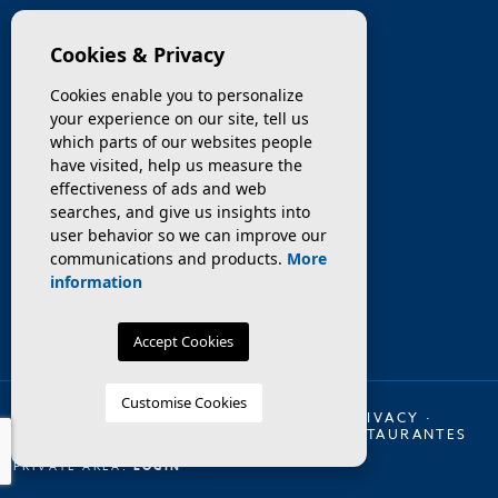
COMPANY
Cookies & Privacy
PROPERTIES
Cookies enable you to personalize
your experience on our site, tell us
SERVICES
which parts of our websites people
have visited, help us measure the
effectiveness of ads and web
SELL / TRANSFER
searches, and give us insights into
user behavior so we can improve our
NEWS
communications and products.
More
information
Accept Cookies
Customise Cookies
© 2026 INMO OLAYA LEGAL ·
LEGAL
·
PRIVACY
·
COOKIES
·
WEB MAP
·
TRASPASO DE RESTAURANTES
EN BARCELONA
PRIVATE AREA:
LOGIN