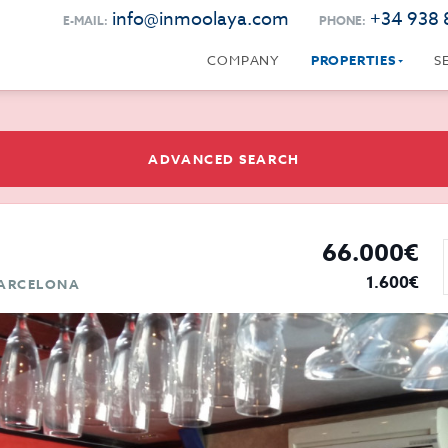
info@inmoolaya.com
+34 938 
E-MAIL:
PHONE:
COMPANY
PROPERTIES
S
ADVANCED SEARCH
66.000€
1.600€
BARCELONA