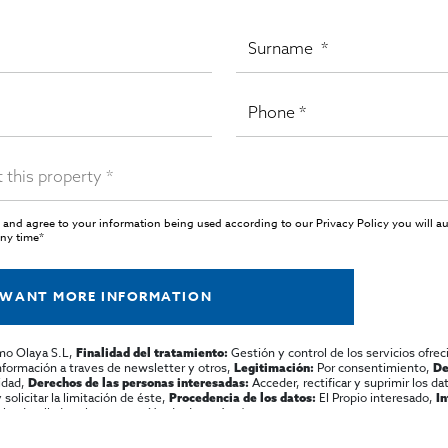
 and agree to your information being used according to our
Privacy Policy
you will a
any time*
 WANT MORE INFORMATION
mo Olaya S.L,
Gestión y control de los servicios ofrec
Finalidad del tratamiento:
información a traves de newsletter y otros,
Por consentimiento,
Legitimación:
De
lidad,
Acceder, rectificar y suprimir los dat
Derechos de las personas interesadas:
olicitar la limitación de éste,
El Propio interesado,
Procedencia de los datos:
I
al y detallada sobre protección de datos
Aquí
.