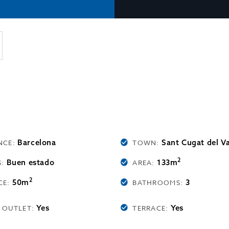
Barcelona
Sant Cugat del Va
NCE:
TOWN:
2
Buen estado
133m
S:
AREA:
2
50m
3
CE:
BATHROOMS:
Yes
Yes
 OUTLET:
TERRACE: