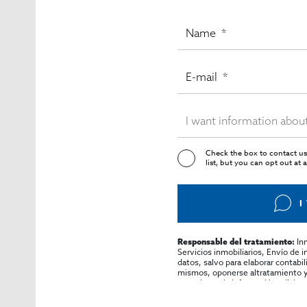
Check the box to contact us
list, but you can opt out at 
I
In
Responsable del tratamiento:
Servicios inmobiliarios, Envío de 
datos, salvo para elaborar contabi
mismos, oponerse altratamiento y s
consultarse la información adicion