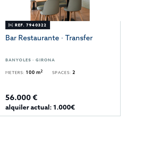
REF. 7940322
Bar Restaurante · Transfer
C
BANYOLES · GIRONA
S
2
100 m
2
METERS:
SPACES:
M
56.000 €
70
alquiler actual: 1.000€
A