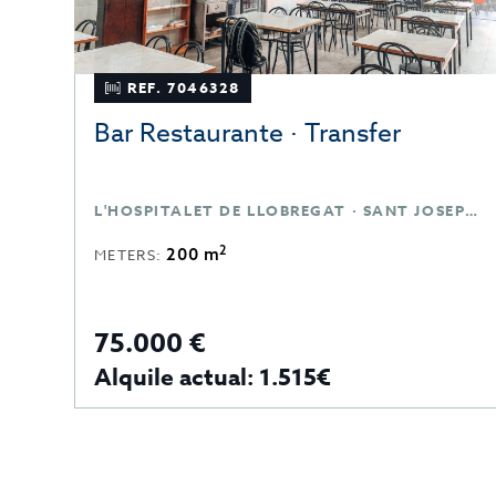
REF. 7046328
er
Bar Restaurante · Transfer
L'HOSPITALET DE LLOBREGAT · SANT JOSEP · BARCELONA
2
200 m
METERS:
75.000 €
Alquile actual: 1.515€