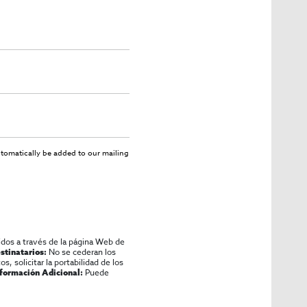
utomatically be added to our mailing
idos a través de la página Web de
No se cederan los
stinatarios:
os, solicitar la portabilidad de los
Puede
nformación Adicional: