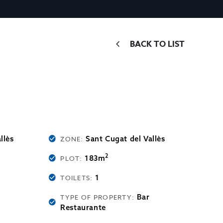
BACK TO LIST
llès
Sant Cugat del Vallès
ZONE:
2
183m
PLOT:
1
TOILETS:
Bar
TYPE OF PROPERTY:
Restaurante