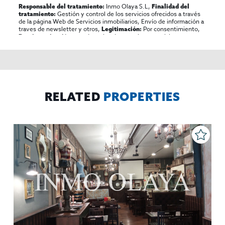
Inmo Olaya S.L,
Responsable del tratamiento:
Finalidad del
Gestión y control de los servicios ofrecidos a través
tratamiento:
de la página Web de Servicios inmobiliarios, Envío de información a
traves de newsletter y otros,
Por consentimiento,
Legitimación:
No se cederan los datos, salvo para elaborar
Destinatarios:
contabilidad,
Acceder,
Derechos de las personas interesadas:
rectificar y suprimir los datos, solicitar la portabilidad de los
mismos, oponerse altratamiento y solicitar la limitación de éste,
El Propio interesado,
Procedencia de los datos:
Información
Puede consultarse la información adicional y detallada
Adicional:
sobre protección de datos
Aquí
.
RELATED
PROPERTIES