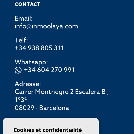
CONTACT
Email:
info@inmoolaya.com
Telf:
+34 938 805 311
Whatsapp:
+34 604 270 991
Adresse:
Carrer Montnegre 2 Escalera B ,
1º3ª
08029 · Barcelona
MENU
Cookies et confidentialité