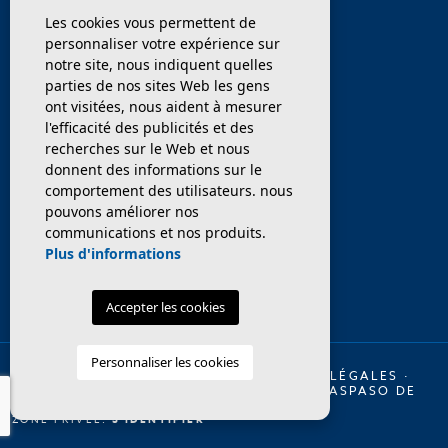
Les cookies vous permettent de
ENTREPRISE
personnaliser votre expérience sur
notre site, nous indiquent quelles
PROPRIÉTÉS
parties de nos sites Web les gens
ont visitées, nous aident à mesurer
SERVICES
l'efficacité des publicités et des
recherches sur le Web et nous
donnent des informations sur le
VENDEZ / TRANSFÉRER
comportement des utilisateurs. nous
pouvons améliorer nos
NOUVELLES
communications et nos produits.
Plus d'informations
Accepter les cookies
Personnaliser les cookies
© 2026 INMO OLAYA LEGAL ·
MENTIONS LÉGALES
·
INTIMITÉ
·
COOKIES
·
PLAN DU SITE
·
TRASPASO DE
RESTAURANTES EN BARCELONA
ZONE PRIVÉE:
S'IDENTIFIER