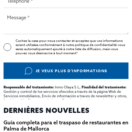
Cochez la case pour nous contacter et acceptez que vos informations
soient utilisées conformément à notre
politique de confidentialité
vous
serez automatiquement ajouté à notre liste de diffusion, mais vous
pouvez vous désinscrire à tout moment*
JE VEUX PLUS D'INFORMATIONS
Inmo Olaya S.L,
Responsable del tratamiento:
Finalidad del tratamiento:
Gestión y control de los servicios ofrecidos a través de la página Web de
Servicios inmobiliarios, Envío de información a traves de newsletter y otros,
Por consentimiento,
No se cederan los datos,
Legitimación:
Destinatarios:
salvo para elaborar contabilidad,
Derechos de las personas interesadas:
DERNIÈRES NOUVELLES
Acceder, rectificar y suprimir los datos, solicitar la portabilidad de los
mismos, oponerse altratamiento y solicitar la limitación de éste,
El Propio interesado,
Procedencia de los datos:
Información Adicional:
Guía completa para el traspaso de restaurantes en
Puede consultarse la información adicional y detallada sobre protección de
datos
Aquí
.
Palma de Mallorca