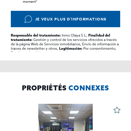
moment*
JE VEUX PLUS D'INFORMATIONS
Inmo Olaya S.L,
Responsable del tratamiento:
Finalidad del
Gestión y control de los servicios ofrecidos a través
tratamiento:
de la página Web de Servicios inmobiliarios, Envío de información a
traves de newsletter y otros,
Por consentimiento,
Legitimación:
No se cederan los datos, salvo para elaborar
Destinatarios:
contabilidad,
Acceder,
Derechos de las personas interesadas:
rectificar y suprimir los datos, solicitar la portabilidad de los
mismos, oponerse altratamiento y solicitar la limitación de éste,
El Propio interesado,
Procedencia de los datos:
Información
Puede consultarse la información adicional y detallada
Adicional:
sobre protección de datos
Aquí
.
PROPRIÉTÉS
CONNEXES